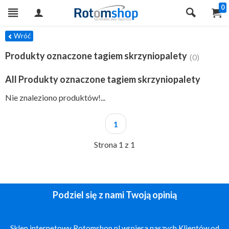
0
TRY
Wróć
Produkty oznaczone tagiem skrzyniopalety
(0)
All Produkty oznaczone tagiem skrzyniopalety
Nie znaleziono produktów!...
1
Strona 1 z 1
Podziel się z nami Twoją opinią
Sklep internetowy Rotomshop.pl wspiera naszych Klientów od