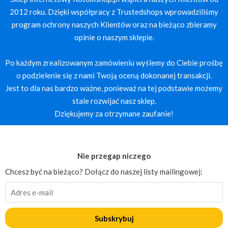
2012 roku. Dzięki współpracy z Trustedshops wprowadziliśmy
program ochrony naszych Klientów oraz na bieżąco zbieramy
opinie o naszym sklepie.
Po każdym zrealizowanym zamówieniu wyślemy do Ciebie prośbę
o podzielenie się z nami Twoją oceną dokonanej transakcji.
Jest to dla nas bardzo ważne, ponieważ na tej podstawie możemy
stale rozwijać nasz sklep.
Dziękujemy za otrzymane zaufanie!
Nie przegap niczego
Chcesz być na bieżąco? Dołącz do naszej listy mailingowej:
Subskrybuj