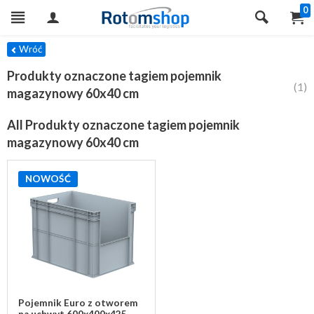
0
TRY
Wróć
Produkty oznaczone tagiem pojemnik
(1)
magazynowy 60x40 cm
All Produkty oznaczone tagiem pojemnik
magazynowy 60x40 cm
NOWOŚĆ
Pojemnik Euro z otworem
na uchwyt 600x400x425