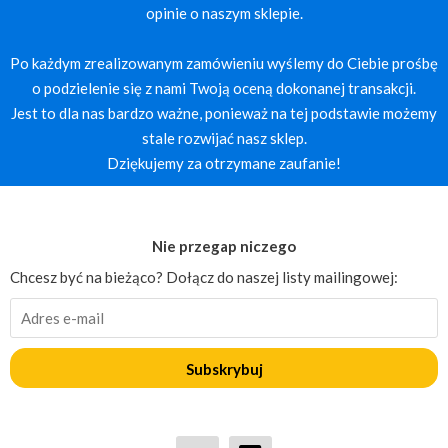
opinie o naszym sklepie.
Po każdym zrealizowanym zamówieniu wyślemy do Ciebie prośbę
o podzielenie się z nami Twoją oceną dokonanej transakcji.
Jest to dla nas bardzo ważne, ponieważ na tej podstawie możemy
stale rozwijać nasz sklep.
Dziękujemy za otrzymane zaufanie!
Nie przegap niczego
Chcesz być na bieżąco? Dołącz do naszej listy mailingowej:
Subskrybuj