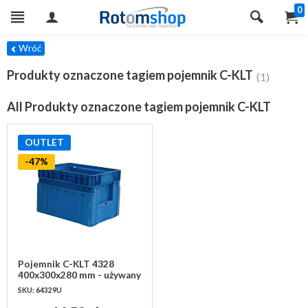
0
TRY
Wróć
Produkty oznaczone tagiem pojemnik C-KLT
(1)
All Produkty oznaczone tagiem pojemnik C-KLT
OUTLET
-47%
Pojemnik C-KLT 4328
400x300x280 mm - używany
SKU: 64329U