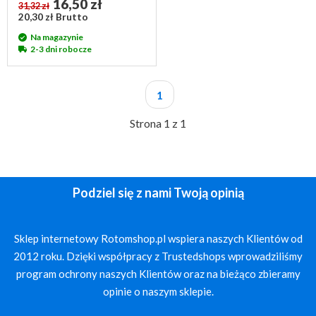
16,50 zł
31,32 zł
20,30 zł Brutto
Na magazynie
2-3 dni robocze
1
Strona 1 z 1
Podziel się z nami Twoją opinią
Sklep internetowy Rotomshop.pl wspiera naszych Klientów od
2012 roku. Dzięki współpracy z Trustedshops wprowadziliśmy
program ochrony naszych Klientów oraz na bieżąco zbieramy
opinie o naszym sklepie.