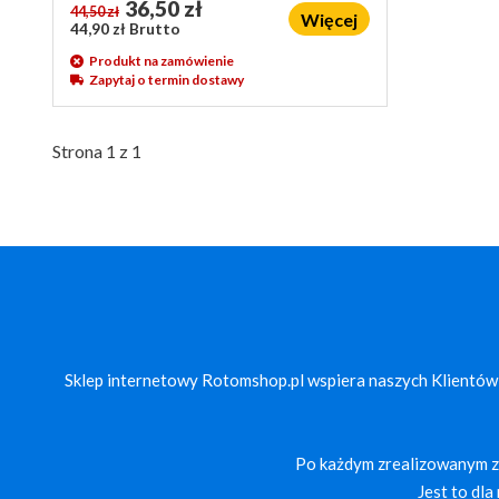
36,50 zł
44,50 zł
Więcej
44,90 zł Brutto
Produkt na zamówienie
Zapytaj o termin dostawy
Strona 1 z 1
Sklep internetowy Rotomshop.pl wspiera naszych Klientów
Po każdym zrealizowanym za
Jest to dl