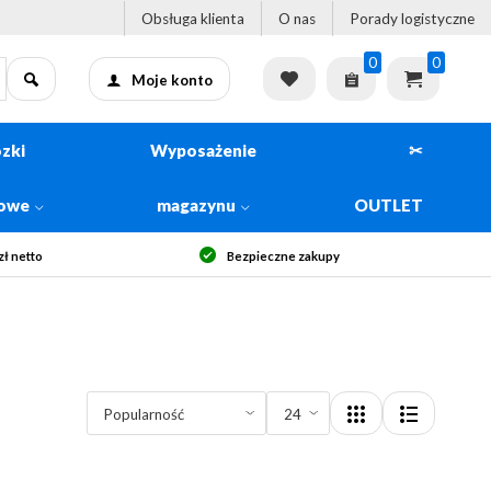
Obsługa klienta
O nas
Porady logistyczne
0
0
Moje konto
zki
Wyposażenie
✂
kowe
magazynu
OUTLET
ł netto
Bezpieczne zakupy