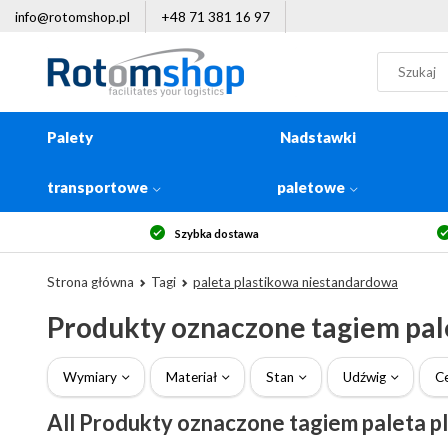
info@rotomshop.pl
+48 71 381 16 97
Palety
Nadstawki
transportowe
paletowe
Szybka dostawa
Strona główna
Tagi
paleta plastikowa niestandardowa
Produkty oznaczone tagiem pal
Wymiary
Materiał
Stan
Udźwig
C
All Produkty oznaczone tagiem paleta 