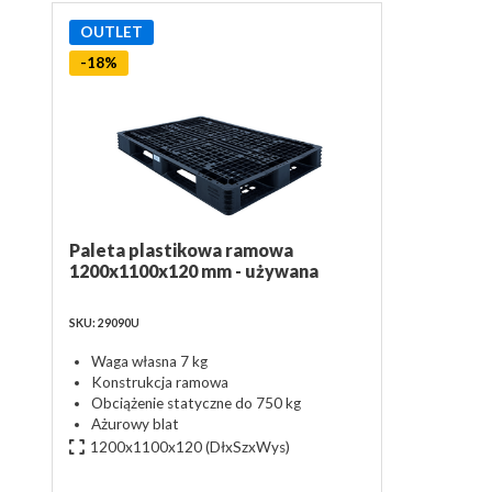
OUTLET
-18%
Paleta plastikowa ramowa
1200x1100x120 mm - używana
SKU: 29090U
Waga własna 7 kg
Konstrukcja ramowa
Obciążenie statyczne do 750 kg
Ażurowy blat
1200x1100x120
(DłxSzxWys)