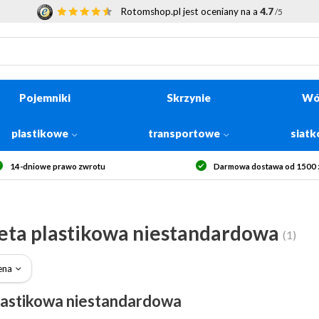
Rotomshop.pl jest oceniany na a
4.7
/5
Pojemniki
Skrzynie
Wó
plastikowe
transportowe
siat
14-dniowe prawo zwrotu
Darmowa dostawa od 1500 z
eta plastikowa niestandardowa
(1)
ena
plastikowa niestandardowa