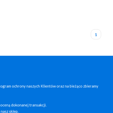
1
rogram ochrony naszych Klientów oraz na bieżąco zbieramy
oceną dokonanej transakcji.
nasz sklep.