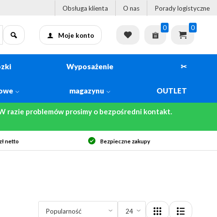
Obsługa klienta
O nas
Porady logistyczne
0
0
Moje konto
zki
Wyposażenie
✂
kowe
magazynu
OUTLET
 razie problemów prosimy o bezpośredni kontakt.
ł netto
Bezpieczne zakupy