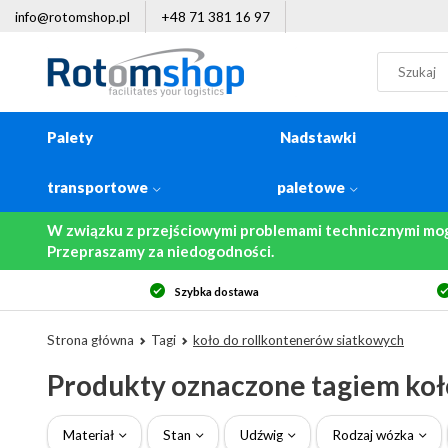
info@rotomshop.pl
+48 71 381 16 97
Palety
Nadstawki
transportowe
paletowe
W związku z przejściowymi problemami technicznymi mo
Przepraszamy za niedogodności.
Szybka dostawa
Strona główna
Tagi
koło do rollkontenerów siatkowych
Produkty oznaczone tagiem koł
Materiał
Stan
Udźwig
Rodzaj wózka