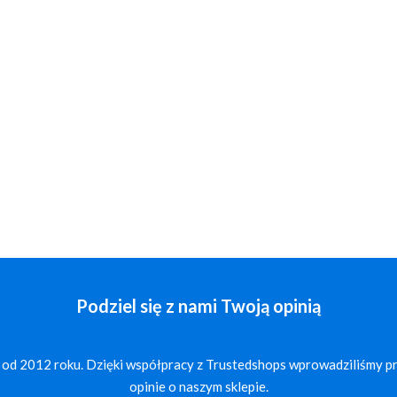
Podziel się z nami Twoją opinią
 od 2012 roku. Dzięki współpracy z Trustedshops wprowadziliśmy p
opinie o naszym sklepie.