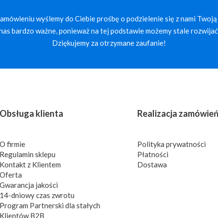
mówieniu wyślemy do Ciebie prośbę o podzielenie się z nami Twoją 
a nas bardzo ważne, ponieważ na tej podstawie możemy stale rozwijać 
Dziękujemy za otrzymane zaufanie!
Obsługa klienta
Realizacja zamówie
O firmie
Polityka prywatności
Regulamin sklepu
Płatności
Kontakt z Klientem
Dostawa
Oferta
Gwarancja jakości
14-dniowy czas zwrotu
Program Partnerski dla stałych
Klientów B2B