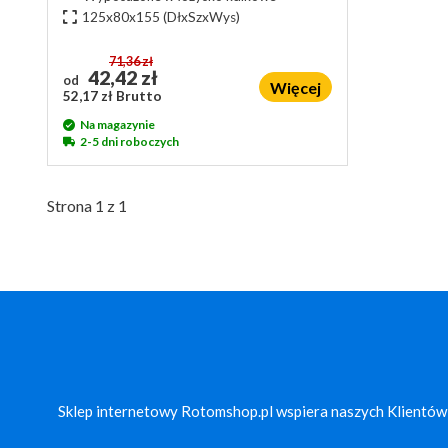
125x80x155
(DłxSzxWys)
71,36 zł
42,42 zł
od
Więcej
52,17 zł Brutto
Na magazynie
2-5 dni roboczych
Strona 1 z 1
Sklep internetowy Rotomshop.pl wspiera naszych Klientów