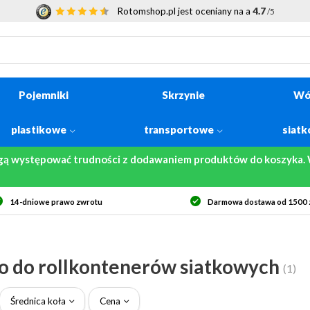
Rotomshop.pl jest oceniany na a
4.7
/5
Pojemniki
Skrzynie
Wó
plastikowe
transportowe
siat
gą występować trudności z dodawaniem produktów do koszyka. W
14-dniowe prawo zwrotu
Darmowa dostawa od 1500 z
o do rollkontenerów siatkowych
(1)
Średnica koła
Cena