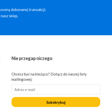
oceną dokonanej transakcji.
nasz sklep.
ń
Nie przegap niczego
Chcesz być na bieżąco? Dołącz do naszej listy
mailingowej:
Subskrybuj