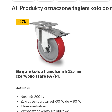
All Produkty oznaczone tagiem koło do
-17%
Skrętne koło z hamulcem fi 125 mm
czerwono szare PA / PU
SKU: 48174
Nośność 200 kg
Zakres temperatur od -30 °C do + 80 °C
Tłumienie hałasu
Wyposażone w łożysko kulkowe