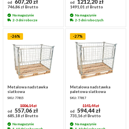
607,20 zł
1212,20 zł
od
od
746,86 zł Brutto
1491,01 zł Brutto
Na magazynie
Na magazynie
2-3 dni robocze
2-5 dni roboczych
-26%
-27%
Metalowa nadstawka
Metalowa nadstawka
siatkowa
paletowa siatkowa
1200x800x1000mm,
1200x800x1200mm,
SKU: 77815
SKU: 77817
ocynkowana
ocynkowana
1006,14 zł
1141,44 zł
557,06 zł
594,44 zł
od
od
685,18 zł Brutto
731,16 zł Brutto
Na magazynie
Na magazynie
5-10 dni roboczych
5-10 dni roboczych