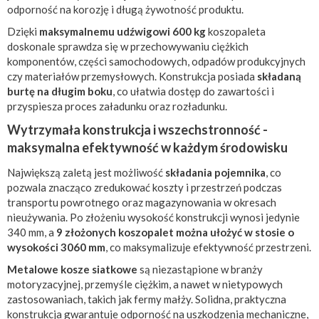
odporność na korozję i długą żywotność produktu.
Dzięki
maksymalnemu udźwigowi 600 kg
koszopaleta
doskonale sprawdza się w przechowywaniu ciężkich
komponentów, części samochodowych, odpadów produkcyjnych
czy materiałów przemysłowych. Konstrukcja posiada
składaną
burtę na długim boku
, co ułatwia dostęp do zawartości i
przyspiesza proces załadunku oraz rozładunku.
Wytrzymała konstrukcja i wszechstronność -
maksymalna efektywność w każdym środowisku
Największą zaletą jest możliwość
składania pojemnika
, co
pozwala znacząco zredukować koszty i przestrzeń podczas
transportu powrotnego oraz magazynowania w okresach
nieużywania. Po złożeniu wysokość konstrukcji wynosi jedynie
340 mm, a
9 złożonych koszopalet można ułożyć w stosie o
wysokości 3060 mm
, co maksymalizuje efektywność przestrzeni.
Metalowe kosze siatkowe
są niezastąpione w branży
motoryzacyjnej, przemyśle ciężkim, a nawet w nietypowych
zastosowaniach, takich jak fermy małży. Solidna, praktyczna
konstrukcja gwarantuje odporność na uszkodzenia mechaniczne,