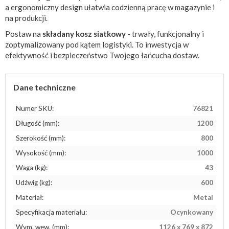
a ergonomiczny design ułatwia codzienną pracę w magazynie i
na produkcji.
Postaw na
składany kosz siatkowy
- trwały, funkcjonalny i
zoptymalizowany pod kątem logistyki. To inwestycja w
efektywność i bezpieczeństwo Twojego łańcucha dostaw.
Dane techniczne
Numer SKU:
76821
Długość (mm):
1200
Szerokość (mm):
800
Wysokość (mm):
1000
Waga (kg):
43
Udźwig (kg):
600
Materiał:
Metal
Specyfikacja materiału:
Ocynkowany
Wym. wew. (mm):
1126 x 769 x 872