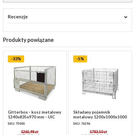
Recenzje
Produkty powiązane
-33%
-5%
Gitterbox - kosz metalowy
Składany pojemnik
1240x835x970 mm - UIC
metalowy 1200x1000x1000
Standard 435-3
mm – druciany kosz
SKU: 75000
SKU: 76196
magazynowy
1265,98 zł
1783,50 zł