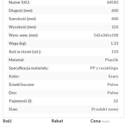
Numer SKU:
64583
Długość (mm):
600
Szerokość (mm):
400
Wysokość (mm):
120
Wym. wew. (mm):
565x365x108
Waga (kg):
1,33
Ilość w stosie (szt.):
110
Materiał:
Plastik
Specyfikacja materiału:
PP z recyklingu
Kolor:
Szary
Ścianki boczne:
Pełne
Dno:
Pełne
Pojemność (l):
22
Stan:
Produkt nowy
Ilość
Rabat
Cena
Netto