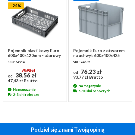
-24%
Pojemnik plastikowy Euro
Pojemnik Euro z otworem
600x400x120mm - ażurowy
na uchwyt 600x400x425
mm - pojemność 102 litry
SKU: 64514
SKU: 64582
70,92 zł
76,23 zł
od
38,56 zł
od
93,77 zł Brutto
47,43 zł Brutto
Na magazynie
Na magazynie
5-10 dni roboczych
2-3 dni robocze
Podziel się z nami Twoją opinią