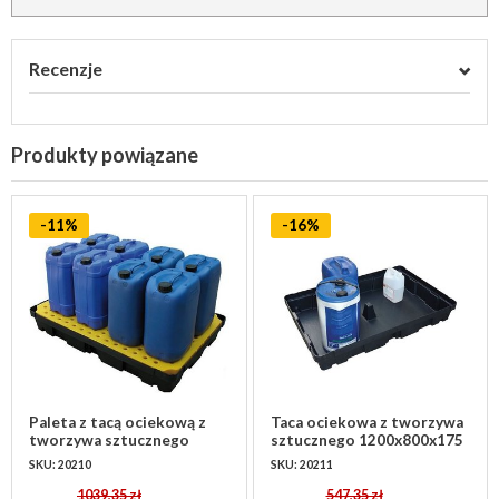
Recenzje
Produkty powiązane
-11%
-16%
Paleta z tacą ociekową z
Taca ociekowa z tworzywa
tworzywa sztucznego
sztucznego 1200x800x175
1200x800x175 mm z kratką
mm - bez rusztu
SKU: 20210
SKU: 20211
1039,35 zł
547,35 zł