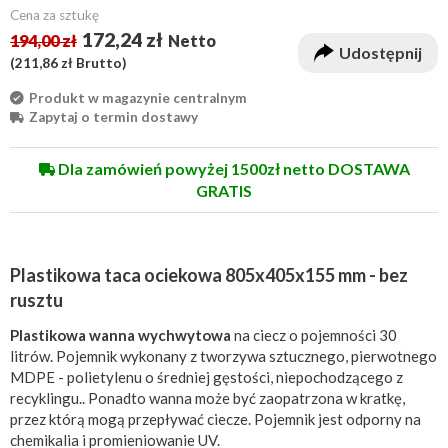
Cena za sztukę
172,24 zł
194,00 zł
Netto
Udostępnij
(
211,86 zł
Brutto)
Produkt w magazynie centralnym
Zapytaj o termin dostawy
Dla zamówień powyżej 1500zł netto DOSTAWA
GRATIS
Plastikowa taca ociekowa 805x405x155 mm - bez
rusztu
Plastikowa wanna wychwytowa
na ciecz o pojemności 30
litrów. Pojemnik wykonany z tworzywa sztucznego, pierwotnego
MDPE - polietylenu o średniej gęstości, niepochodzącego z
recyklingu.. Ponadto wanna może być zaopatrzona w kratkę,
przez którą mogą przepływać ciecze. Pojemnik jest odporny na
chemikalia i promieniowanie UV.