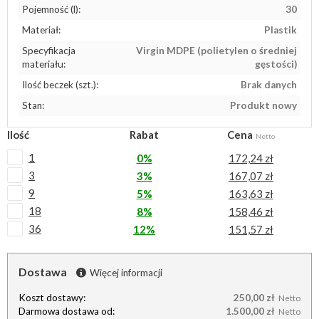
Pojemność (l):
30
Materiał:
Plastik
Specyfikacja
Virgin MDPE (polietylen o średniej
materiału:
gęstości)
Ilość beczek (szt.):
Brak danych
Stan:
Produkt nowy
Ilość
Rabat
Cena
Netto
1
0%
172,24 zł
3
3%
167,07 zł
9
5%
163,63 zł
18
8%
158,46 zł
36
12%
151,57 zł
Dostawa
Więcej informacji
Koszt dostawy:
250,00 zł
Netto
Darmowa dostawa od:
1.500,00 zł
Netto