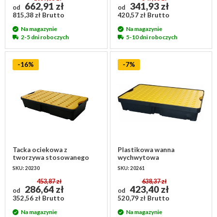
662,91 zł
341,93 zł
od
od
815,38 zł Brutto
420,57 zł Brutto
Na magazynie
Na magazynie
2-5 dni roboczych
5-10 dni roboczych
-16%
-7%
Tacka ociekowa z
Plastikowa wanna
tworzywa stosowanego
wychwytowa
805x405x155 mm z
1000x600x175 mm z
SKU: 20230
SKU: 20261
kratownicą ociekową
rusztem
453,87 zł
638,37 zł
286,64 zł
423,40 zł
od
od
352,56 zł Brutto
520,79 zł Brutto
Na magazynie
Na magazynie