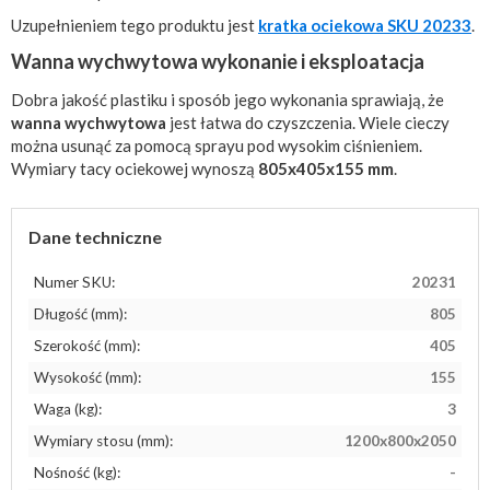
Uzupełnieniem tego produktu jest
kratka ociekowa SKU 20233
.
Wanna wychwytowa wykonanie i eksploatacja
Dobra jakość plastiku i sposób jego wykonania sprawiają, że
wanna wychwytowa
jest łatwa do czyszczenia. Wiele cieczy
można usunąć za pomocą sprayu pod wysokim ciśnieniem.
Wymiary tacy ociekowej wynoszą
805x405x155 mm
.
Dane techniczne
Numer SKU:
20231
Długość (mm):
805
Szerokość (mm):
405
Wysokość (mm):
155
Waga (kg):
3
Wymiary stosu (mm):
1200x800x2050
Nośność (kg):
-