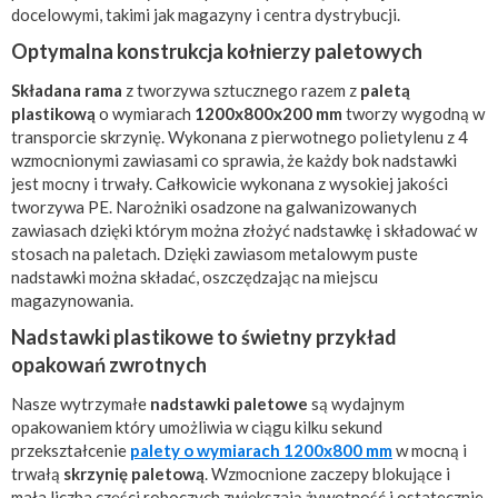
docelowymi, takimi jak magazyny i centra dystrybucji.
Optymalna konstrukcja kołnierzy paletowych
Składana rama
z tworzywa sztucznego razem z
paletą
plastikową
o wymiarach
1200x800x200 mm
tworzy wygodną w
transporcie skrzynię. Wykonana z pierwotnego polietylenu z 4
wzmocnionymi zawiasami co sprawia, że ​​każdy bok nadstawki
jest mocny i trwały. Całkowicie wykonana z wysokiej jakości
tworzywa PE. Narożniki osadzone na galwanizowanych
zawiasach dzięki którym można złożyć nadstawkę i składować w
stosach na paletach. Dzięki zawiasom metalowym puste
nadstawki można składać, oszczędzając na miejscu
magazynowania.
Nadstawki plastikowe to świetny przykład
opakowań zwrotnych
Nasze wytrzymałe
nadstawki paletowe
są wydajnym
opakowaniem który umożliwia w ciągu kilku sekund
przekształcenie
palety o wymiarach 1200x800 mm
w mocną i
trwałą
skrzynię paletową
. Wzmocnione zaczepy blokujące i
mała liczba części roboczych zwiększają żywotność i ostatecznie