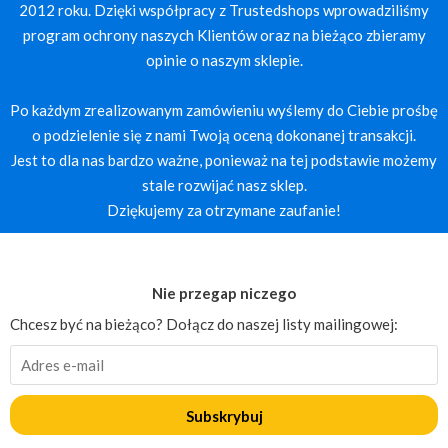
2012 roku. Dzięki współpracy z Trustedshops wprowadziliśmy
program ochrony naszych Klientów oraz na bieżąco zbieramy
opinie o naszym sklepie.
Po każdym zrealizowanym zamówieniu wyślemy do Ciebie prośbę
o podzielenie się z nami Twoją oceną dokonanej transakcji.
Jest to dla nas bardzo ważne, ponieważ na tej podstawie możemy
stale rozwijać nasz sklep.
Dziękujemy za otrzymane zaufanie!
Nie przegap niczego
Chcesz być na bieżąco? Dołącz do naszej listy mailingowej:
Subskrybuj