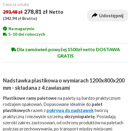
Cena za sztukę
278,81 zł
293,48 zł
Netto
Udostępnij
(
342,94 zł
Brutto)
Na magazynie
5-10 dni roboczych
Dla zamówień powyżej 1500zł netto DOSTAWA
GRATIS
Nadstawka plastikowa o wymiarach 1200x800x200
mm - składana z 4 zawiasami
Plastikowe ramy paletowe
na palety są bardzo praktycznym
rodzajem opakowań. Dopasowane idealnie do
palet
plastikowych
razem z
pokrywą do nadstawek
tworzą
praktyczną i niezwykle szczelną
skrzyniopaletę
. Posiadają
szeroki zakres zastosowań, od ochrony produktów na paletach
podczas przechowywania, po transport między miejscami