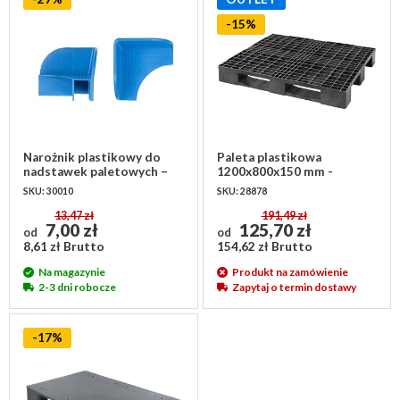
-15%
Narożnik plastikowy do
Paleta plastikowa
nadstawek paletowych –
1200x800x150 mm -
stabilizujący, niebieski
ażurowa, ciężka
SKU: 30010
SKU: 28878
13,47 zł
191,49 zł
7,00 zł
125,70 zł
od
od
8,61 zł Brutto
154,62 zł Brutto
Na magazynie
Produkt na zamówienie
2-3 dni robocze
Zapytaj o termin dostawy
-17%