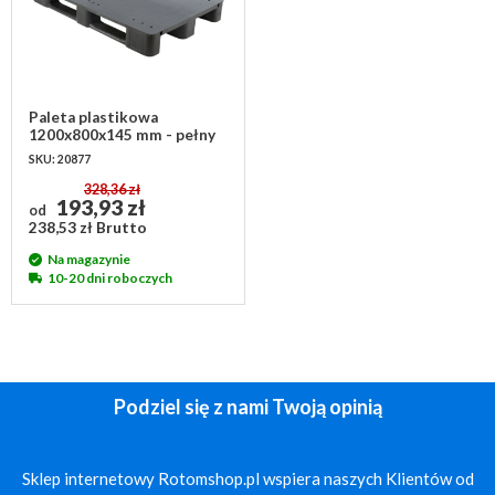
Paleta plastikowa
1200x800x145 mm - pełny
blat
SKU: 20877
328,36 zł
193,93 zł
od
238,53 zł Brutto
Na magazynie
10-20 dni roboczych
Podziel się z nami Twoją opinią
Sklep internetowy Rotomshop.pl wspiera naszych Klientów od