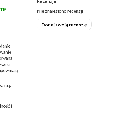
Recenzje
TIS
Nie znaleziono recenzji
Dodaj swoją recenzję
danie i
owanie
osowana
owaru
apewniają
za nią.
ność i