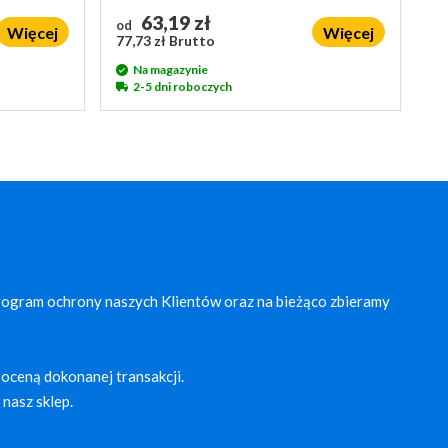
63,19 zł
od
Więcej
Więcej
77,73 zł Brutto
Na magazynie
2-5 dni roboczych
rogram ochrony naszych Klientów oraz na bieżąco zbieramy
oceną dokonanej transakcji.
nasz sklep.