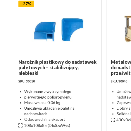
-27%
Narożnik plastikowy do nadstawek
Metalowe
paletowych – stabilizujący,
do nadst
niebieski
prześwi
SKU: 30010
SKU: 30040
Wykonane z wytrzymałego
Umożliw
pierwotnego polipropylenu
nadsta
Masa własna 0.06 kg
Zapewni
Umożliwia układanie palet na
Dobry s
nadstawkach
Solidna
Odpowiedni na eksport
430x0x
108x108x85
(DłxSzxWys)