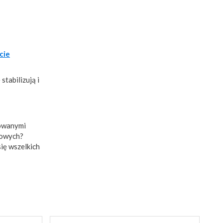
cie
stabilizują i
kowanymi
towych?
się wszelkich