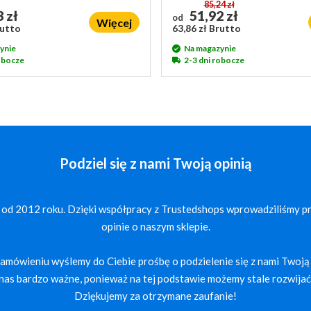
85,24 zł
 zł
51,92 zł
od
Więcej
rutto
63,86 zł Brutto
ynie
Na magazynie
robocze
2-3 dni robocze
Podziel się z nami Twoją opinią
 od 2012 roku. Dzięki współpracy z Trustedshops wprowadziliśmy p
opinie o naszym sklepie.
mówieniu wyślemy do Ciebie prośbę o podzielenie się z nami Twoją 
a nas bardzo ważne, ponieważ na tej podstawie możemy stale rozwijać 
Dziękujemy za otrzymane zaufanie!