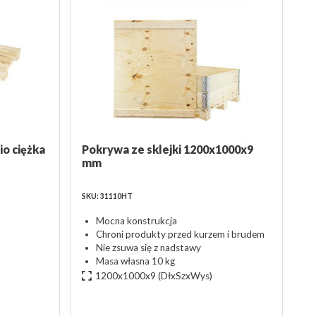
o ciężka
Pokrywa ze sklejki 1200x1000x9
mm
SKU: 31110HT
Mocna konstrukcja
Chroni produkty przed kurzem i brudem
Nie zsuwa się z nadstawy
Masa własna 10 kg
)
1200x1000x9
(DłxSzxWys)