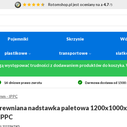
Rotomshop.pl jest oceniany na a
4.7
/5
Pojemniki
Skrzynie
Wó
plastikowe
transportowe
siat
gą występować trudności z dodawaniem produktów do koszyka. W
Darmowa dostawa od 1500 zł netto
Bezpi
mm - IPPC
rewniana nadstawka paletowa 1200x100
 IPPC
U: 31133HTKD