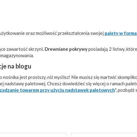
użytkowanie oraz możliwość przekształcenia swojej
palety w forma
iące zawartość skrzyni.
Drewniane pokrywy
posiadają 2 listwy, które 
ub magazynowania.
je na blogu
nośnika jest prostszy, niż myślisz! Nie musisz się martwić skompli
ej nadstawy paletowej. Chcesz dowiedzieć się więcej o ramach pale
rządzanie towarem przy użyciu nadstawek paletowych
", pozbądź 