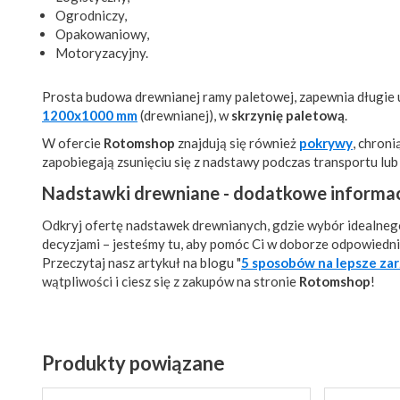
Ogrodniczy,
Opakowaniowy,
Motoryzacyjny.
Prosta budowa drewnianej ramy paletowej, zapewnia długie 
1200x1000 mm
(drewnianej), w
skrzynię paletową
.
W ofercie
Rotomshop
znajdują się również
pokrywy
, chron
zapobiegają zsunięciu się z nadstawy podczas transportu l
Nadstawki drewniane - dodatkowe informac
Odkryj ofertę nadstawek drewnianych, gdzie wybór idealnego 
decyzjami – jesteśmy tu, aby pomóc Ci w doborze odpowiedni
Przeczytaj nasz artykuł na blogu "
5 sposobów na lepsze za
wątpliwości i ciesz się z zakupów na stronie
Rotomshop
!
Produkty powiązane