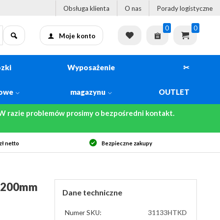
Obsługa klienta
O nas
Porady logistyczne
0
0
Moje konto
zki
Wyposażenie
✂
kowe
magazynu
OUTLET
 razie problemów prosimy o bezpośredni kontakt.
eczne zakupy
Szybka dostawa
0x200mm
Dane techniczne
Numer SKU:
31133HTKD