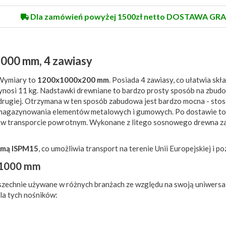
Dla zamówień powyżej 1500zł netto DOSTAWA GRA
000 mm, 4 zawiasy
 Wymiary to
1200x1000x200 mm
. Posiada 4 zawiasy, co ułatwia skła
ynosi 11 kg. Nadstawki drewniane to bardzo prosty sposób na zbud
a drugiej. Otrzymana w ten sposób zabudowa jest bardzo mocna - st
i magazynowania elementów metalowych i gumowych. Po dostawie t
ce w transporcie powrotnym. Wykonane z litego sosnowego drewna z
rmą ISPM15
, co umożliwia transport na terenie Unii Europejskiej i po
x1000 mm
zechnie używane w różnych branżach ze względu na swoją uniwersal
la tych nośników: