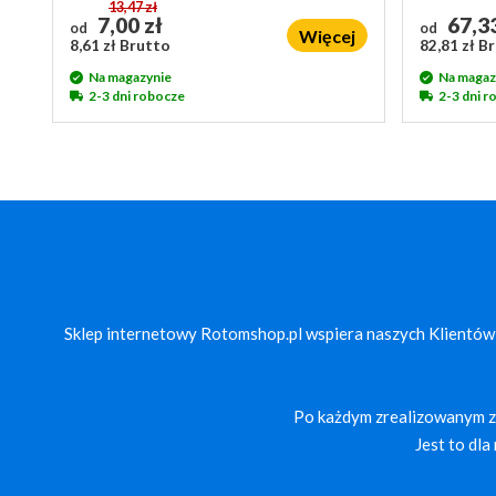
13,47 zł
7,00 zł
67,33
od
od
Więcej
8,61 zł Brutto
82,81 zł B
Na magazynie
Na magaz
2-3 dni robocze
2-3 dni 
Sklep internetowy Rotomshop.pl wspiera naszych Klientów
Po każdym zrealizowanym za
Jest to dl