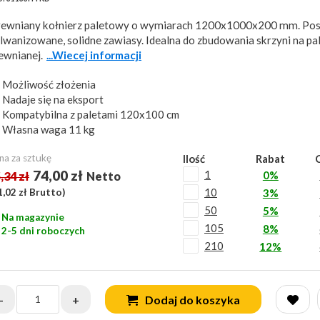
ewniany kołnierz paletowy o wymiarach 1200x1000x200 mm. Pos
lwanizowane, solidne zawiasy. Idealna do zbudowania skrzyni na pa
ewnianej.
...Wiecej informacji
Możliwość złożenia
Nadaje się na eksport
Kompatybilna z paletami 120x100 cm
Własna waga 11 kg
na za sztukę
Ilość
Rabat
74,00 zł
1
0%
,34 zł
Netto
10
1,02 zł
Brutto)
3%
50
5%
Na magazynie
105
8%
2-5 dni roboczych
210
12%
-
+
Dodaj do koszyka