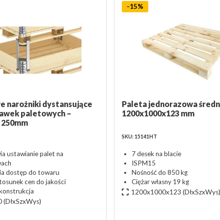
-15%
 narożniki dystansujące
Paleta jednorazowa średni
awek paletowych –
1200x1000x123 mm
t 250mm
SKU: 15141HT
ia ustawianie palet na
7 desek na blacie
wach
ISPM15
a dostęp do towaru
Nośność do 850 kg
tosunek cen do jakości
Ciężar własny 19 kg
 konstrukcja
1200x1000x123
(DłxSzxWys
0
(DłxSzxWys)