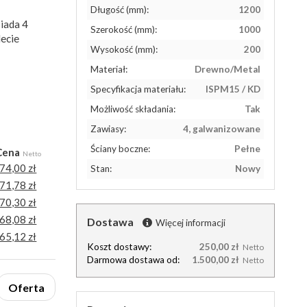
Długość (mm):
1200
iada 4
Szerokość (mm):
1000
lecie
Wysokość (mm):
200
Materiał:
Drewno/Metal
Specyfikacja materiału:
ISPM15 / KD
Możliwość składania:
Tak
Zawiasy:
4, galwanizowane
Ściany boczne:
Pełne
Cena
Netto
74,00 zł
Stan:
Nowy
71,78 zł
70,30 zł
68,08 zł
Dostawa
Więcej informacji
65,12 zł
Koszt dostawy:
250,00 zł
Netto
Darmowa dostawa od:
1.500,00 zł
Netto
Oferta