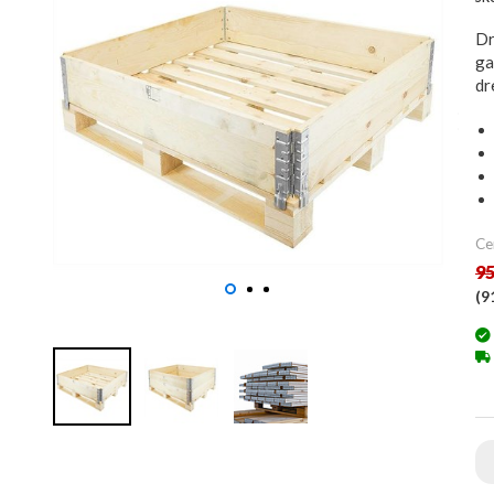
Dr
ga
dr
Ce
95
(
9