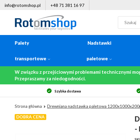
info@rotomshop.pl
+48 71 381 16 97
Palety
Nadstawki
transportowe
paletowe
W związku z przejściowymi problemami technicznymi mo
Przepraszamy za niedogodności.
tawa
14-dniowe prawo zwrotu
Strona główna
Drewniana nadstawka paletowa 1200x1000x200
DOBRA CENA
D
-
SK