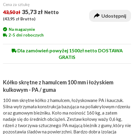
Cena za sztukę
35,73 zł
43,50 zł
Netto
Udostępnij
(
43,95 zł
Brutto)
Na magazynie
2-5 dni roboczych
Dla zamówień powyżej 1500zł netto DOSTAWA
GRATIS
Kółko skrętne z hamulcem 100 mm i łożyskiem
kulkowym - PA / guma
100 mm skrętne kółko z hamulcem, łożyskowane PA i kauczuk.
Silna wytrzymała konstrukcja bazująca na poliakrylowym rdzeniu
oraz gumowym bieżniku. Koło ma nośność 160 kg, a zatem
nadaje się do średnich obciążeń. Zestaw kołowy waży 0,6 kg,
rdzeń z tworzywa sztucznego PA mającą bieżnik z gumy, który nie
pozostawia śladów na powierzchni. Bardzo dobra izolacja