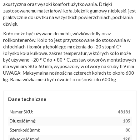
akustyczna oraz wysoki komfort użytkowania. Dzięki
zastosowanemu materiałowi koła, bieżnik gumowy niebieski, jest
praktycznie do użytku na wszystkich powierzchniach, pochłania
dźwięk.
Koło może być używane do mebli, wózków dolly oraz
rollkontenerów. Koło to jest przystosowane do stosowania w
chłodniach i komór głębokiego mrożenia do -20 stopni C°
łożysko koła kulkowe. zakres temperatur, w których koło może
być używane, -20 ° C do + 80 ° C, zestaw otworów montażowych
ma wymiary 80 x 60 mm, wyposażony w otwory na śruby fi 9 mm
UWAGA: Maksymalna nośność na czterech kołach to około 600
kg. Rama wózka musi być również o nośności do 600 kg
Dane techniczne
Numer SKU:
48181
Długość (mm):
105
Szerokość (mm):
80
Wysokość (mm):
128