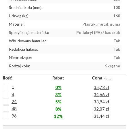
Średnica koła (mm):
100
Udźwig (kg):
160
Materiał:
Plastik, metal, guma
Specyfikacja materiału:
Poliakryl (PA) / kauczuk
Wbudowany hamulec:
Tak
Redukcja hałasu:
Tak
Niebrudzące:
Tak
Rodzaj koła:
Skrętne
Ilość
Rabat
Cena
Netto
1
0%
35,73 zł
8
3%
34,66 zł
24
5%
33,94 zł
48
8%
32,87 zł
96
12%
31,44 zł