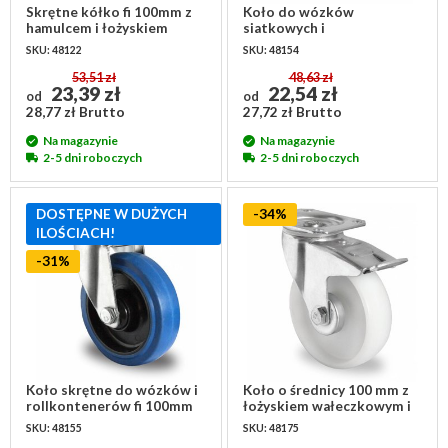
Skrętne kółko fi 100mm z
Koło do wózków
hamulcem i łożyskiem
siatkowych i
kulkowym - PP / TPR
rollkontenerów fi 100mm
SKU: 48122
SKU: 48154
łożysko kulkowe PA / guma
53,51 zł
48,63 zł
23,39 zł
22,54 zł
od
od
28,77 zł Brutto
27,72 zł Brutto
Na magazynie
Na magazynie
2-5 dni roboczych
2-5 dni roboczych
DOSTĘPNE W DUŻYCH
-34%
ILOŚCIACH!
-31%
Koło skrętne do wózków i
Koło o średnicy 100 mm z
rollkontenerów fi 100mm
łożyskiem wałeczkowym i
łożysko kulkowe PA /
hamulcem - PA
SKU: 48155
SKU: 48175
kauczuk