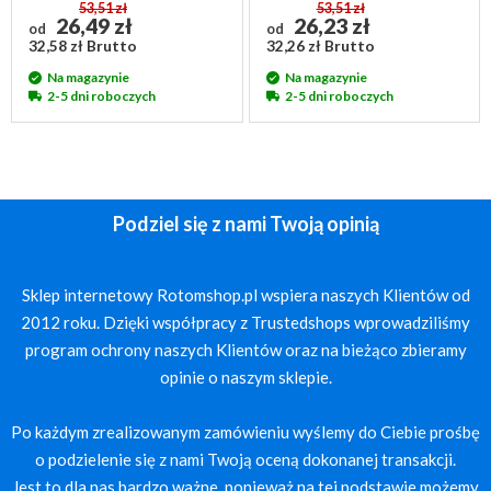
53,51 zł
53,51 zł
26,49 zł
26,23 zł
od
od
32,58 zł Brutto
32,26 zł Brutto
Na magazynie
Na magazynie
2-5 dni roboczych
2-5 dni roboczych
Podziel się z nami Twoją opinią
Sklep internetowy Rotomshop.pl wspiera naszych Klientów od
2012 roku. Dzięki współpracy z Trustedshops wprowadziliśmy
program ochrony naszych Klientów oraz na bieżąco zbieramy
opinie o naszym sklepie.
Po każdym zrealizowanym zamówieniu wyślemy do Ciebie prośbę
o podzielenie się z nami Twoją oceną dokonanej transakcji.
Jest to dla nas bardzo ważne, ponieważ na tej podstawie możemy