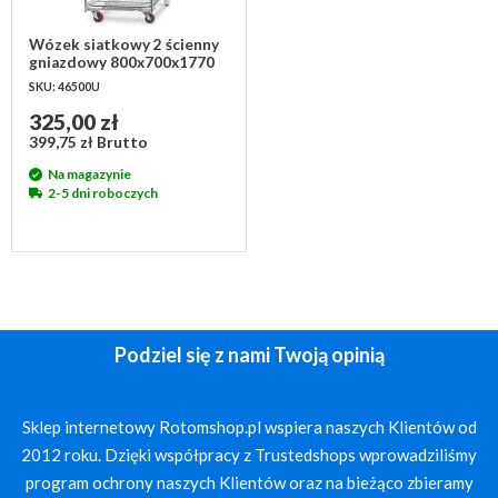
Wózek siatkowy 2 ścienny
gniazdowy 800x700x1770
mm - używany
SKU: 46500U
325,00 zł
399,75 zł Brutto
Na magazynie
2-5 dni roboczych
Podziel się z nami Twoją opinią
Sklep internetowy Rotomshop.pl wspiera naszych Klientów od
2012 roku. Dzięki współpracy z Trustedshops wprowadziliśmy
program ochrony naszych Klientów oraz na bieżąco zbieramy