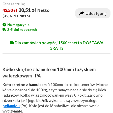
Cena za sztukę
28,51 zł
43,50 zł
Netto
Udostępnij
(
35,07 zł
Brutto)
Na magazynie
2-5 dni roboczych
Dla zamówień powyżej 1500zł netto DOSTAWA
GRATIS
Kółko skrętne z hamulcem 100 mm i łożyskiem
wałeczkowym - PA
Koło skrętne z hamulcem
fi 100mm do rollkontenerów. Mocne
kółka o nośności do 100kg, a tym samym nadaje się do ciężkich
ładunków. Kółko wraz z mocowaniem waży 0,75kg. Zarówno
rdzeń koła jak i jego bieżnik wykonane są z wytrzymałego
poliamidu
(PA). Koło jest dość hałaśliwe, ale niesamowicie
wytrzymałe.