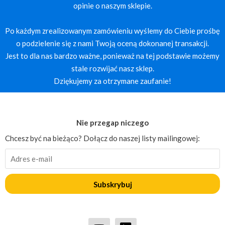
opinie o naszym sklepie.
Po każdym zrealizowanym zamówieniu wyślemy do Ciebie prośbę
o podzielenie się z nami Twoją oceną dokonanej transakcji.
Jest to dla nas bardzo ważne, ponieważ na tej podstawie możemy
stale rozwijać nasz sklep.
Dziękujemy za otrzymane zaufanie!
Nie przegap niczego
Chcesz być na bieżąco? Dołącz do naszej listy mailingowej:
Subskrybuj