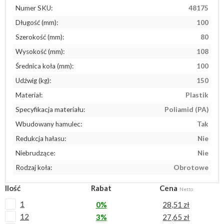
Numer SKU:
48175
Długość (mm):
100
Szerokość (mm):
80
Wysokość (mm):
108
Średnica koła (mm):
100
Udźwig (kg):
150
Materiał:
Plastik
Specyfikacja materiału:
Poliamid (PA)
Wbudowany hamulec:
Tak
Redukcja hałasu:
Nie
Niebrudzące:
Nie
Rodzaj koła:
Obrotowe
Ilość
Rabat
Cena
Netto
1
0%
28,51 zł
12
3%
27,65 zł