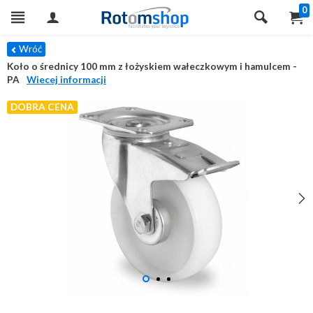
0
Wróć
Koło o średnicy 100 mm z łożyskiem wałeczkowym i hamulcem -
PA
Wiecej informacji
DOBRA CENA