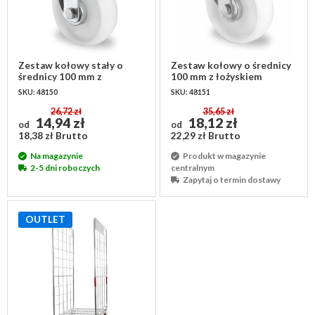
Zestaw kołowy stały o
Zestaw kołowy o średnicy
średnicy 100 mm z
100 mm z łożyskiem
łożyskiem rolkowym - PA
rolkowym - PA
SKU: 48150
SKU: 48151
biały
26,72 zł
35,65 zł
14,94 zł
18,12 zł
od
od
18,38 zł Brutto
22,29 zł Brutto
Na magazynie
Produkt w magazynie
2-5 dni roboczych
centralnym
Zapytaj o termin dostawy
OUTLET