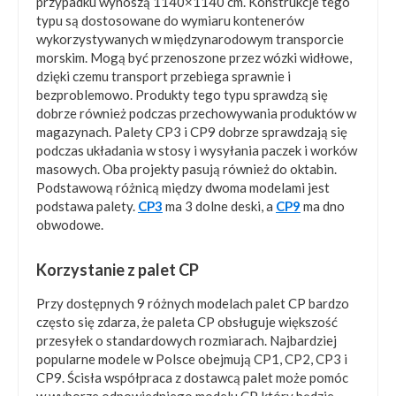
przypadku wynoszą 1140×1140 cm. Konstrukcje tego
typu są dostosowane do wymiaru kontenerów
wykorzystywanych w międzynarodowym transporcie
morskim. Mogą być przenoszone przez wózki widłowe,
dzięki czemu transport przebiega sprawnie i
bezproblemowo. Produkty tego typu sprawdzą się
dobrze również podczas przechowywania produktów w
magazynach. Palety CP3 i CP9 dobrze sprawdzają się
podczas układania w stosy i wysyłania paczek i worków
masowych. Oba projekty pasują również do oktabin.
Podstawową różnicą między dwoma modelami jest
podstawa palety.
CP3
ma 3 dolne deski, a
CP9
ma dno
obwodowe.
Korzystanie z palet CP
Przy dostępnych 9 różnych modelach palet CP bardzo
często się zdarza, że paleta CP obsługuje większość
przesyłek o standardowych rozmiarach. Najbardziej
popularne modele w Polsce obejmują CP1, CP2, CP3 i
CP9. Ścisła współpraca z dostawcą palet może pomóc