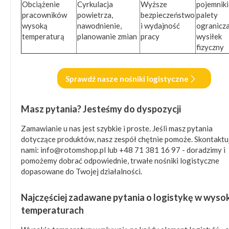
Obciążenie
Cyrkulacja
Wyższe
pojemniki 
pracowników
powietrza,
bezpieczeństwo
palety
wysoką
nawodnienie,
i wydajność
ogranicz
temperaturą
planowanie zmian
pracy
wysiłek
fizyczny
Sprawdź nasze nośniki logistyczne
Masz pytania? Jesteśmy do dyspozycji
Zamawianie u nas jest szybkie i proste. Jeśli masz pytania
dotyczące produktów, nasz zespół chętnie pomoże. Skontaktuj
nami:
info@rotomshop.pl
lub +48 71 381 16 97 - doradzimy i
pomożemy dobrać odpowiednie, trwałe nośniki logistyczne
dopasowane do Twojej działalności.
Najczęściej zadawane pytania o logistykę w wyso
temperaturach