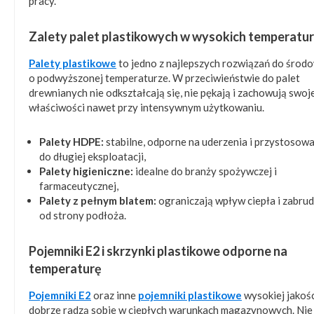
pracy.
Zalety palet plastikowych w wysokich temperatu
Palety plastikowe
to jedno z najlepszych rozwiązań do środ
o podwyższonej temperaturze. W przeciwieństwie do palet
drewnianych nie odkształcają się, nie pękają i zachowują swoj
właściwości nawet przy intensywnym użytkowaniu.
Palety HDPE:
stabilne, odporne na uderzenia i przystosow
do długiej eksploatacji,
Palety higieniczne:
idealne do branży spożywczej i
farmaceutycznej,
Palety z pełnym blatem:
ograniczają wpływ ciepła i zabru
od strony podłoża.
Pojemniki E2 i skrzynki plastikowe odporne na
temperaturę
Pojemniki E2
oraz inne
pojemniki plastikowe
wysokiej jakoś
dobrze radzą sobie w ciepłych warunkach magazynowych. Nie