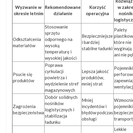
Rozwiąz
Wyzwanie w
Rekomendowane
Korzyść
w zakre
okresie letnim
działanie
operacyjna
nośni
logistyc
Stosowanie
Palety
sprzętu
Bezpieczniejsze
plastikow
Odkształcenia
odpornego na
i bardziej
które nie
materiałów
wysoką
stabilne ładunki
wyginają 
temperaturę i
ani nie pę
wysokiej jakości
Poprawa
Pojemnik
cyrkulacji
Lepsza jakość
Psucie się
perforow
powietrza i
produktów,
produktów
zapewnia
wydzielenie stref
mniej strat
wentylac
magazynowych
Dobór solidnych
Mniej
Wzmocni
nośników
Zagrożenia
incydentów i
pojemniki
logistycznych i
bezpieczeństwa
błędów podczas
bezpiecz
stabilizacja
obsługi
transpor
ładunku
Lekkie