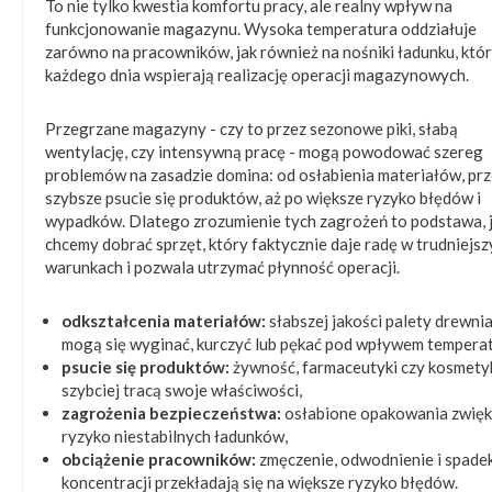
To nie tylko kwestia komfortu pracy, ale realny wpływ na
funkcjonowanie magazynu. Wysoka temperatura oddziałuje
zarówno na pracowników, jak również na nośniki ładunku, któ
każdego dnia wspierają realizację operacji magazynowych.
Przegrzane magazyny - czy to przez sezonowe piki, słabą
wentylację, czy intensywną pracę - mogą powodować szereg
problemów na zasadzie domina: od osłabienia materiałów, pr
szybsze psucie się produktów, aż po większe ryzyko błędów i
wypadków. Dlatego zrozumienie tych zagrożeń to podstawa, j
chcemy dobrać sprzęt, który faktycznie daje radę w trudniejsz
warunkach i pozwala utrzymać płynność operacji.
odkształcenia materiałów:
słabszej jakości palety drewni
mogą się wyginać, kurczyć lub pękać pod wpływem temperat
psucie się produktów:
żywność, farmaceutyki czy kosmety
szybciej tracą swoje właściwości,
zagrożenia bezpieczeństwa:
osłabione opakowania zwięk
ryzyko niestabilnych ładunków,
obciążenie pracowników:
zmęczenie, odwodnienie i spade
koncentracji przekładają się na większe ryzyko błędów.