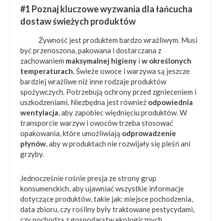
#1 Poznaj kluczowe wyzwania dla łańcucha
dostaw świeżych produktów
Żywność jest produktem bardzo wrażliwym. Musi
być przenoszona, pakowana i dostarczana z
zachowaniem
maksymalnej higieny
i
w określonych
temperaturach
. Świeże owoce i warzywa są jeszcze
bardziej wrażliwe niż inne rodzaje produktów
spożywczych. Potrzebują ochrony przed zgnieceniem i
uszkodzeniami. Niezbędna jest również
odpowiednia
wentylacja
, aby zapobiec więdnięciu produktów. W
transporcie warzyw i owoców trzeba stosować
opakowania, które umożliwiają
odprowadzenie
płynów
, aby w produktach nie rozwijały się pleśń ani
grzyby.
Jednocześnie rośnie presja ze strony grup
konsumenckich, aby ujawniać wszystkie informacje
dotyczące produktów, takie jak: miejsce pochodzenia,
data zbioru, czy rośliny były traktowane pestycydami,
czy pochodzą z gospodarstw ekologicznych.