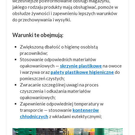
wcześniejsze poinformowanie obsługi magazynu,
jakiego rodzaju produkty mają obsługiwać, pomoże w
obsłudze żywności i zapewnieniu lepszych warunków
do przechowywania i wysyłki.
Warunki te obejmują:
Zwiększoną dbałość o higienę osobistą
pracowników;
Stosowanie odpowiednich materiałów
opakowaniowych —
skrzynie plastikowe
na owoce
i warzywa oraz
palety plastikowe higieniczne
do
pomieszczeń czystych;
Zwracanie szczególnej uwagi na proces
czyszczenia i odkażania materiałów
opakowaniowych;
Zapewnienie odpowiedniej temperatury w
transporcie — stosowanie
kontenerów
chłodniczych
z wkładami eutektycznymi;