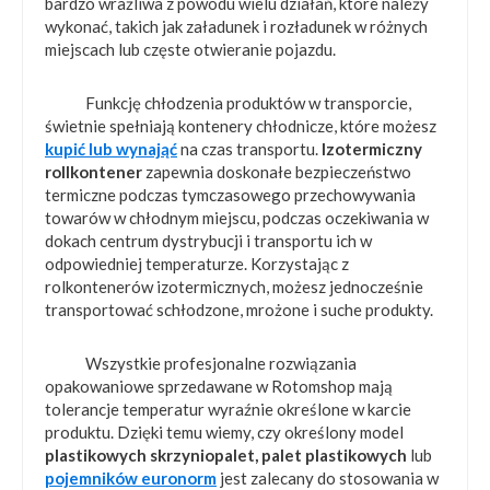
bardzo wrażliwa z powodu wielu działań, które należy
wykonać, takich jak załadunek i rozładunek w różnych
miejscach lub częste otwieranie pojazdu.
Funkcję chłodzenia produktów w transporcie,
świetnie spełniają kontenery chłodnicze, które możesz
kupić lub wynająć
na czas transportu.
Izotermiczny
rollkontener
zapewnia doskonałe bezpieczeństwo
termiczne podczas tymczasowego przechowywania
towarów w chłodnym miejscu, podczas oczekiwania w
dokach centrum dystrybucji i transportu ich w
odpowiedniej temperaturze. Korzystając z
rolkontenerów izotermicznych, możesz jednocześnie
transportować schłodzone, mrożone i suche produkty.
Wszystkie profesjonalne rozwiązania
opakowaniowe sprzedawane w Rotomshop mają
tolerancje temperatur wyraźnie określone w karcie
produktu. Dzięki temu wiemy, czy określony model
plastikowych skrzyniopalet, palet plastikowych
lub
pojemników euronorm
jest zalecany do stosowania w