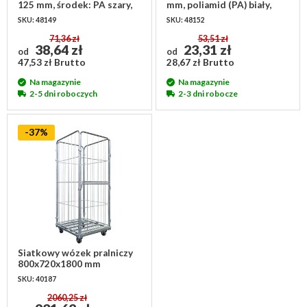
125 mm, środek: PA szary,
mm, poliamid (PA) biały,
gumowy bieżnik
łożysko wałeczkowe
SKU: 48149
SKU: 48152
71,36 zł
53,51 zł
38,64 zł
23,31 zł
od
od
47,53 zł Brutto
28,67 zł Brutto
Na magazynie
Na magazynie
2-5 dni roboczych
2-3 dni robocze
-37%
Siatkowy wózek pralniczy
800x720x1800 mm
SKU: 40187
2060,25 zł