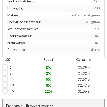
Średnica koła (mm):
125
Udźwig (kg):
200
Materiał:
Plastik, metal, guma
Specyfikacja materiału:
PA / guma
Wbudowany hamulec:
Nie
Redukcja hałasu:
Tak
Niebrudzące:
Tak
Rodzaj koła:
Stałe
Ilość
Rabat
Cena
Netto
1
0%
35,29 zł
8
3%
34,23 zł
24
5%
33,53 zł
48
8%
32,47 zł
96
12%
31,06 zł
Dostawa
Więcej informacji