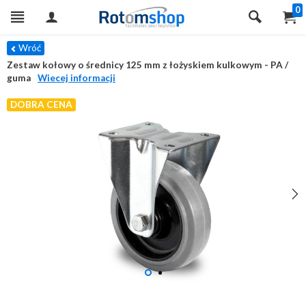
0
Wróć
Zestaw kołowy o średnicy 125 mm z łożyskiem kulkowym - PA /
guma
Wiecej informacji
DOBRA CENA