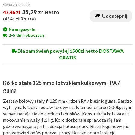
Cena za sztukę
35,29 zł
47,46 zł
Netto
Udostępnij
(
43,41 zł
Brutto)
Na magazynie
2-5 dni roboczych
Dla zamówień powyżej 1500zł netto DOSTAWA
GRATIS
Kółko stałe 125 mm z łożyskiem kulkowym - PA /
guma
Zestaw kołowy stały fi 125 mm - rdzeń PA / bieżnik guma. Bardzo
wytrzymały cichy zestaw kołowy stały o nośności do 200kg, tym
samym nadaje się do ciężkich ładunków. Konstrukcja koła wraz z
mocowaniem waży 1,1 kg. Koło doskonale sprawdza się tam
gdzie wymagana jest redukcja hałasu pracy. Bieżnik gumowy nie
pozostawia śladów podczas pracy. Bardzo dobra izolacja