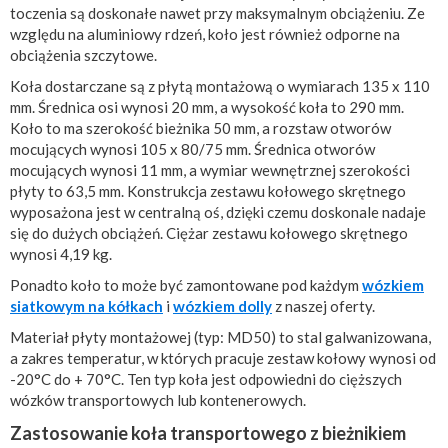
toczenia są doskonałe nawet przy maksymalnym obciążeniu. Ze
względu na aluminiowy rdzeń, koło jest również odporne na
obciążenia szczytowe.
Koła dostarczane są z płytą montażową o wymiarach 135 x 110
mm. Średnica osi wynosi 20 mm, a wysokość koła to 290 mm.
Koło to ma szerokość bieżnika 50 mm, a rozstaw otworów
mocujących wynosi 105 x 80/75 mm. Średnica otworów
mocujących wynosi 11 mm, a wymiar wewnętrznej szerokości
płyty to 63,5 mm. Konstrukcja zestawu kołowego skrętnego
wyposażona jest w centralną oś, dzięki czemu doskonale nadaje
się do dużych obciążeń. Ciężar zestawu kołowego skrętnego
wynosi 4,19 kg.
Ponadto koło to może być zamontowane pod każdym
wózkiem
siatkowym na kółkach
i
wózkiem dolly
z naszej oferty.
Materiał płyty montażowej (typ: MD50) to stal galwanizowana,
a zakres temperatur, w których pracuje zestaw kołowy wynosi od
-20°C do + 70°C. Ten typ koła jest odpowiedni do cięższych
wózków transportowych lub kontenerowych.
Zastosowanie koła transportowego z bieżnikiem