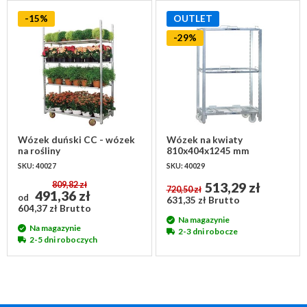
-15%
OUTLET
-29%
Wózek duński CC - wózek
Wózek na kwiaty
na rośliny
810x404x1245 mm
1350x565x1900mm
SKU: 40027
SKU: 40029
809,82 zł
513,29 zł
720,50 zł
491,36 zł
od
631,35 zł Brutto
604,37 zł Brutto
Na magazynie
Na magazynie
2-3 dni robocze
2-5 dni roboczych