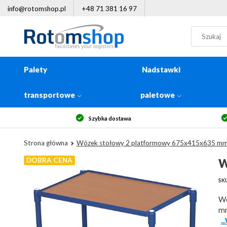
info@rotomshop.pl
+48 71 381 16 97
Palety
Nadstawki
transportowe
paletowe
Szybka dostawa
Strona główna
Wózek stołowy 2 platformowy 675x415x635 m
DOBRA CENA
W
SKU
Wó
mm
.