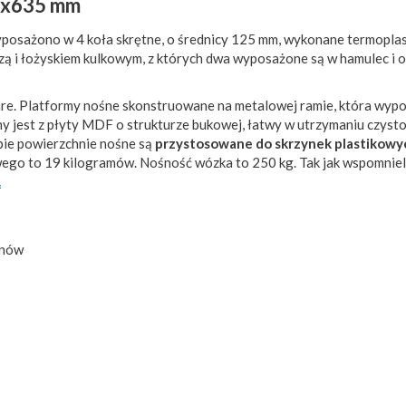
5x635 mm
posażono w 4 koła skrętne, o średnicy 125 mm, wykonane termopla
czą i łożyskiem kulkowym, z których dwa wyposażone są w hamulec i 
re. Platformy nośne skonstruowane na metalowej ramie, która wypo
 jest z płyty MDF o strukturze bukowej, łatwy w utrzymaniu czysto
ie powierzchnie nośne są
przystosowane do skrzynek plastikowy
ego to 19 kilogramów. Nośność wózka to 250 kg. Tak jak wspomniel
.
ynów