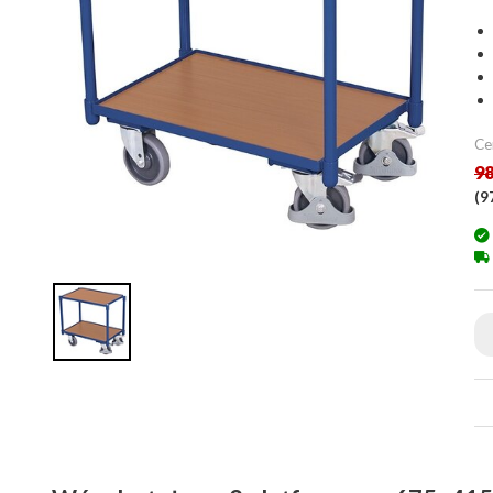
Ce
98
(
9