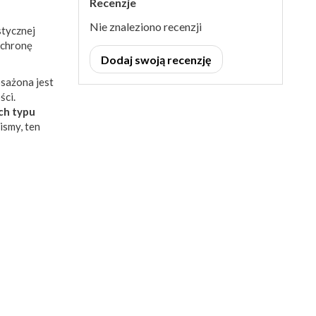
Recenzje
Nie znaleziono recenzji
stycznej
ochronę
Dodaj swoją recenzję
sażona jest
ści.
ch typu
ismy, ten