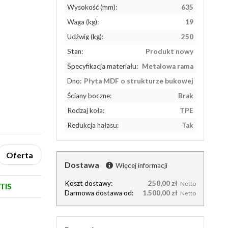
Wysokość (mm):
635
Waga (kg):
19
Udźwig (kg):
250
Stan:
Produkt nowy
Specyfikacja materiału:
Metalowa rama
Dno:
Płyta MDF o strukturze bukowej
Ściany boczne:
Brak
Rodzaj koła:
TPE
Redukcja hałasu:
Tak
Oferta
Dostawa
Więcej informacji
Koszt dostawy:
250,00 zł
Netto
TIS
Darmowa dostawa od:
1.500,00 zł
Netto