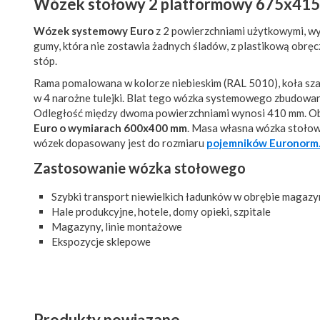
Wózek stołowy 2 platformowy 675x41
Wózek systemowy Euro
z 2 powierzchniami użytkowymi, wy
gumy, która nie zostawia żadnych śladów, z plastikową obrę
stóp.
Rama pomalowana w kolorze niebieskim (RAL 5010), koła sza
w 4 narożne tulejki. Blat tego wózka systemowego zbudowany
Odległość między dwoma powierzchniami wynosi 410 mm. Ob
Euro o wymiarach 600x400 mm
. Masa własna wózka stołow
wózek dopasowany jest do rozmiaru
pojemników Euronorm
Zastosowanie wózka stołowego
Szybki transport niewielkich ładunków w obrębie magaz
Hale produkcyjne, hotele, domy opieki, szpitale
Magazyny, linie montażowe
Ekspozycje sklepowe
Produkty powiązane