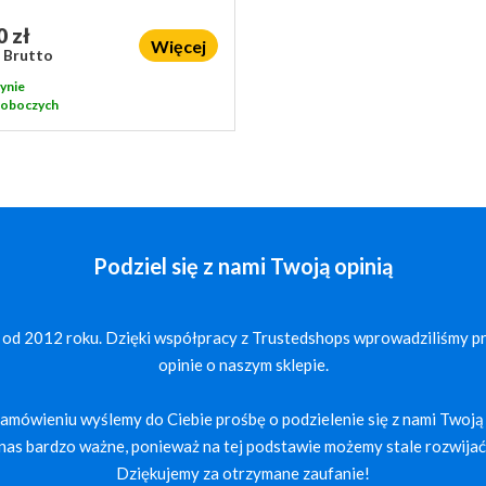
0 zł
Więcej
ł Brutto
ynie
 roboczych
Podziel się z nami Twoją opinią
 od 2012 roku. Dzięki współpracy z Trustedshops wprowadziliśmy p
opinie o naszym sklepie.
mówieniu wyślemy do Ciebie prośbę o podzielenie się z nami Twoją 
a nas bardzo ważne, ponieważ na tej podstawie możemy stale rozwijać 
Dziękujemy za otrzymane zaufanie!