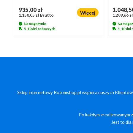
935,00 zł
1.048,5
Więcej
1.150,05 zł Brutto
1.289,66 z
Na magazynie
Na magaz
5-10 dni roboczych
5-10 dni
Sklep internetowy Rotomshop.pl wspiera naszych Klientów
Po każdym zrealizowanym za
Jest to dl