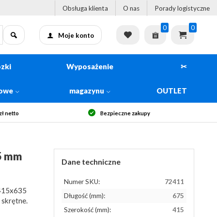
Obsługa klienta
O nas
Porady logistyczne
0
0
Moje konto
zki
Wyposażenie
✂
kowe
magazynu
OUTLET
ł netto
Bezpieczne zakupy
5 mm
Dane techniczne
Numer SKU:
72411
x415x635
Długość (mm):
675
skrętne.
Szerokość (mm):
415