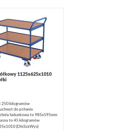
ółkowy 1125x625x1010
łki
 250 kilogramów
uchwyt do pchania
zchnia ładunkowa to 985x595mm
asna to 45 kilogramów
25x1010
(DłxSzxWys)