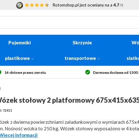
Rotomshop.pl jest oceniany na a
4.7
/5
Pojemniki
Skrzynie
Wó
plastikowe
transportowe
siat
14-dniowe prawo zwrotu
Darmowa dostawa od 1500 z
m
ózek stołowy 2 platformowy 675x415x63
: 72411
zek z dwiema powierzchniami załadunkowymi o wymiarach 675
. Nośność wózka to 250 kg. Wózek stołowy wyposażono w 4 koła 
..Wiecej informacji