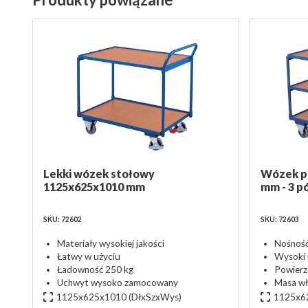
Lekki wózek stołowy
Wózek p
1125x625x1010 mm
mm - 3 pó
SKU: 72602
SKU: 72603
Materiały wysokiej jakości
Nośność
Łatwy w użyciu
Wysoki 
Ładowność 250 kg
Powier
Uchwyt wysoko zamocowany
Masa wł
1125x625x1010
(DłxSzxWys)
1125x6