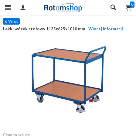
0
Wróć
Lekki wózek stołowy 1125x625x1010 mm
Wiecej informacji
Cena za sztukę