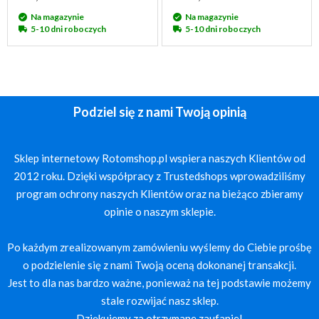
Na magazynie
Na magazynie
5-10 dni roboczych
5-10 dni roboczych
Podziel się z nami Twoją opinią
Sklep internetowy Rotomshop.pl wspiera naszych Klientów od
2012 roku. Dzięki współpracy z Trustedshops wprowadziliśmy
program ochrony naszych Klientów oraz na bieżąco zbieramy
opinie o naszym sklepie.
Po każdym zrealizowanym zamówieniu wyślemy do Ciebie prośbę
o podzielenie się z nami Twoją oceną dokonanej transakcji.
Jest to dla nas bardzo ważne, ponieważ na tej podstawie możemy
stale rozwijać nasz sklep.
Dziękujemy za otrzymane zaufanie!