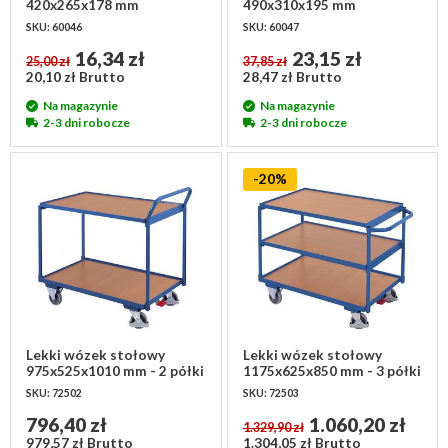
420x265x178 mm
490x310x195 mm
SKU: 60046
SKU: 60047
16,34 zł
23,15 zł
25,00 zł
37,85 zł
20,10 zł Brutto
28,47 zł Brutto
Na magazynie
Na magazynie
2-3 dni robocze
2-3 dni robocze
-20%
Lekki wózek stołowy
Lekki wózek stołowy
975x525x1010 mm - 2 półki
1175x625x850 mm - 3 półki
SKU: 72502
SKU: 72503
796,40 zł
1.060,20 zł
1.329,90 zł
979,57 zł Brutto
1.304,05 zł Brutto