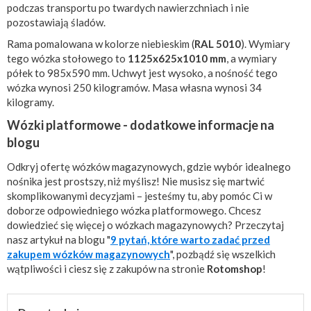
podczas transportu po twardych nawierzchniach i nie
pozostawiają śladów.
Rama pomalowana w kolorze niebieskim (
RAL 5010
). Wymiary
tego wózka stołowego to
1125x625x1010 mm
, a wymiary
półek to 985x590 mm. Uchwyt jest wysoko, a nośność tego
wózka wynosi 250 kilogramów. Masa własna wynosi 34
kilogramy.
Wózki platformowe - dodatkowe informacje na
blogu
Odkryj ofertę wózków magazynowych, gdzie wybór idealnego
nośnika jest prostszy, niż myślisz! Nie musisz się martwić
skomplikowanymi decyzjami – jesteśmy tu, aby pomóc Ci w
doborze odpowiedniego wózka platformowego. Chcesz
dowiedzieć się więcej o wózkach magazynowych? Przeczytaj
nasz artykuł na blogu "
9 pytań, które warto zadać przed
zakupem wózków magazynowych
", pozbądź się wszelkich
wątpliwości i ciesz się z zakupów na stronie
Rotomshop
!