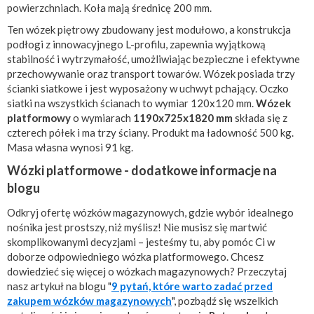
powierzchniach. Koła mają średnicę 200 mm.
Ten wózek piętrowy zbudowany jest modułowo, a konstrukcja
podłogi z innowacyjnego L-profilu, zapewnia wyjątkową
stabilność i wytrzymałość, umożliwiając bezpieczne i efektywne
przechowywanie oraz transport towarów. Wózek posiada trzy
ścianki siatkowe i jest wyposażony w uchwyt pchający. Oczko
siatki na wszystkich ścianach to wymiar 120x120 mm.
Wózek
platformowy
o wymiarach
1190x725x1820 mm
składa się z
czterech półek i ma trzy ściany. Produkt ma ładowność 500 kg.
Masa własna wynosi 91 kg.
Wózki platformowe - dodatkowe informacje na
blogu
Odkryj ofertę wózków magazynowych, gdzie wybór idealnego
nośnika jest prostszy, niż myślisz! Nie musisz się martwić
skomplikowanymi decyzjami – jesteśmy tu, aby pomóc Ci w
doborze odpowiedniego wózka platformowego. Chcesz
dowiedzieć się więcej o wózkach magazynowych? Przeczytaj
nasz artykuł na blogu "
9 pytań, które warto zadać przed
zakupem wózków magazynowych
", pozbądź się wszelkich