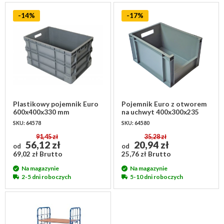
-14%
-17%
Plastikowy pojemnik Euro
Pojemnik Euro z otworem
600x400x330 mm
na uchwyt 400x300x235
mm - 20 litrów
SKU: 64578
SKU: 64580
91,45 zł
35,28 zł
56,12 zł
20,94 zł
od
od
69,02 zł Brutto
25,76 zł Brutto
Na magazynie
Na magazynie
2-5 dni roboczych
5-10 dni roboczych