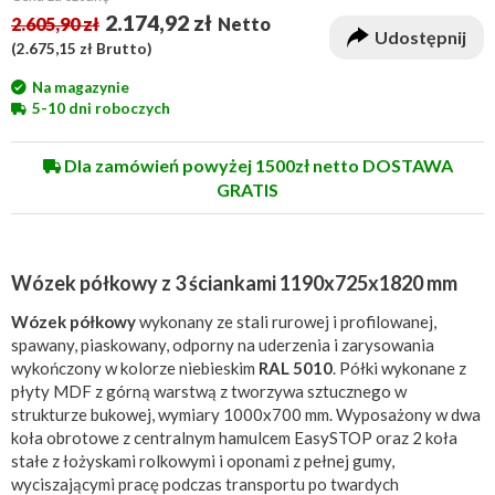
2.174,92 zł
2.605,90 zł
Netto
Udostępnij
(
2.675,15 zł
Brutto)
Na magazynie
5-10 dni roboczych
Dla zamówień powyżej 1500zł netto DOSTAWA
GRATIS
Wózek półkowy z 3 ściankami 1190x725x1820 mm
Wózek półkowy
wykonany ze stali rurowej i profilowanej,
spawany, piaskowany, odporny na uderzenia i zarysowania
wykończony w kolorze niebieskim
RAL 5010
. Półki wykonane z
płyty MDF z górną warstwą z tworzywa sztucznego w
strukturze bukowej, wymiary 1000x700 mm. Wyposażony w dwa
koła obrotowe z centralnym hamulcem EasySTOP oraz 2 koła
stałe z łożyskami rolkowymi i oponami z pełnej gumy,
wyciszającymi pracę podczas transportu po twardych