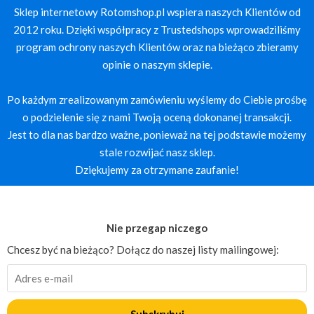
Sklep internetowy Rotomshop.pl wspiera naszych Klientów od
2012 roku. Dzięki współpracy z Trustedshops wprowadziliśmy
program ochrony naszych Klientów oraz na bieżąco zbieramy
opinie o naszym sklepie.
Po każdym zrealizowanym zamówieniu wyślemy do Ciebie prośbę
o podzielenie się z nami Twoją oceną dokonanej transakcji.
Jest to dla nas bardzo ważne, ponieważ na tej podstawie możemy
stale rozwijać nasz sklep.
Dziękujemy za otrzymane zaufanie!
Nie przegap niczego
Chcesz być na bieżąco? Dołącz do naszej listy mailingowej: