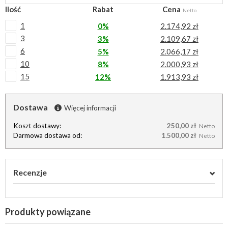
Ilość
Rabat
Cena
Netto
1
0%
2.174,92 zł
3
3%
2.109,67 zł
6
5%
2.066,17 zł
10
8%
2.000,93 zł
15
12%
1.913,93 zł
Dostawa
Więcej informacji
Koszt dostawy:
250,00 zł
Netto
Darmowa dostawa od:
1.500,00 zł
Netto
Recenzje
Produkty powiązane