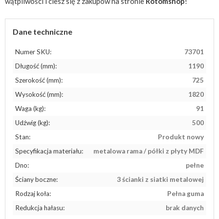
wątpliwości i ciesz się z zakupów na stronie
Rotomshop
!
Dane techniczne
Numer SKU:
73701
Długość (mm):
1190
Szerokość (mm):
725
Wysokość (mm):
1820
Waga (kg):
91
Udźwig (kg):
500
Stan:
Produkt nowy
Specyfikacja materiału:
metalowa rama / półki z płyty MDF
Dno:
pełne
Ściany boczne:
3 ścianki z siatki metalowej
Rodzaj koła:
Pełna guma
Redukcja hałasu:
brak danych