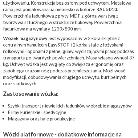
użytkowaniu. Konstrukcja bez osłony pod uchwytem. Metalowa
rama jest pomalowana na niebiesko w kolorze
RAL 5010
.
Powierzchnia ładunkowa z płyty MDF z górną warstwą z
tworzywa sztucznego w strukturze bukowej. Powierzchnia
ładunkowa ma wymiary 1230x800 mm.
Wózek magazynowy
jest wyposażony w 2 koła skrętne z
centralnym hamulcem EasySTOP i 2 kółka stałe z łożyskami
rolkowymi i oponami z pełnej gumy. wyciszającymi pracę podczas
transportu po twardych powierzchniach. Masa własna wynosi 37
kg. Uchwyt wózka jest wygięty co zwiększa ergonomię oraz
zapobiega urazom nóg podczas przemieszczania. Możliwość
modyfikacji, dobudowywania drugiego uchwytu, burt pełnych
oraz siatkowych.
Zastosowanie wózka:
Szybki transport niewielkich ładunków w obrębie magazynów
Firmy kurierskie i spedycyjne
Magazyny oraz hale produkcyjne
Wózki platformowe - dodatkowe informacje na