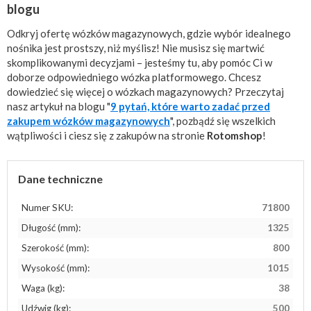
blogu
Odkryj ofertę wózków magazynowych, gdzie wybór idealnego
nośnika jest prostszy, niż myślisz! Nie musisz się martwić
skomplikowanymi decyzjami – jesteśmy tu, aby pomóc Ci w
doborze odpowiedniego wózka platformowego. Chcesz
dowiedzieć się więcej o wózkach magazynowych? Przeczytaj
nasz artykuł na blogu "
9 pytań, które warto zadać przed
zakupem wózków magazynowych
", pozbądź się wszelkich
wątpliwości i ciesz się z zakupów na stronie
Rotomshop
!
Dane techniczne
Numer SKU:
71800
Długość (mm):
1325
Szerokość (mm):
800
Wysokość (mm):
1015
Waga (kg):
38
Udźwig (kg):
500