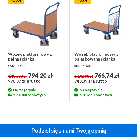
-33%
-33%
Wózek platformowy z
Wózek platformowy z
pełną ścianką
osiatkowaną ścianką
1325x800x1015mm
1325x800x1015mm
SKU: 71801
SKU: 71802
794,20 zł
766,74 zł
1.187,00 zł
1.142,90 zł
976,87 zł Brutto
943,09 zł Brutto
Na magazynie
Na magazynie
5-10 dni roboczych
5-10 dni roboczych
Podziel się z nami Twoją opinią