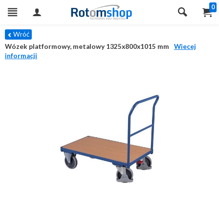
0
Wróć
Wózek platformowy, metalowy 1325x800x1015 mm
Wiecej
informacji