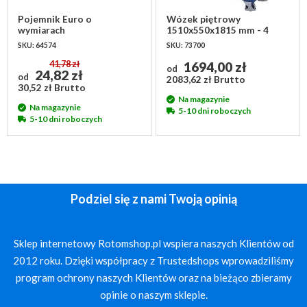
Pojemnik Euro o
Wózek piętrowy
wymiarach
1510x550x1815 mm - 4
600x400x100mm -
półki
SKU: 64574
SKU: 73700
pojemność 20 litrów
41,78 zł
1694,00 zł
od
24,82 zł
od
2083,62 zł Brutto
30,52 zł Brutto
Na magazynie
Na magazynie
5-10 dni roboczych
5-10 dni roboczych
Podziel się z nami Twoją opinią
Sklep internetowy Rotomshop.pl wspiera naszych Klientów od
2012 roku. Dzięki współpracy z Trustedshops wprowadziliśmy
program ochrony naszych Klientów oraz na bieżąco zbieramy
opinie o naszym sklepie.