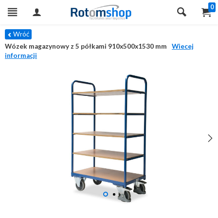
0
Wróć
Wózek magazynowy z 5 półkami 910x500x1530 mm
Wiecej
informacji