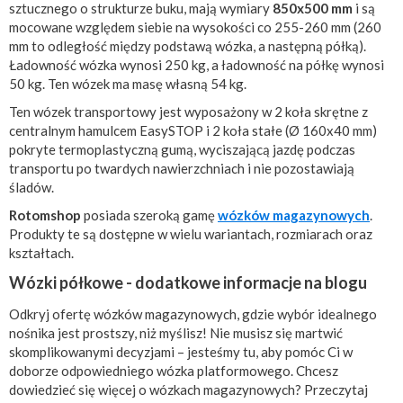
sztucznego o strukturze buku, mają wymiary
850x500 mm
i są
mocowane względem siebie na wysokości co 255-260 mm (260
mm to odległość między podstawą wózka, a następną półką).
Ładowność wózka wynosi 250 kg, a ładowność na półkę wynosi
50 kg. Ten wózek ma masę własną 54 kg.
Ten wózek transportowy jest wyposażony w 2 koła skrętne z
centralnym hamulcem EasySTOP i 2 koła stałe (Ø 160x40 mm)
pokryte termoplastyczną gumą, wyciszającą jazdę podczas
transportu po twardych nawierzchniach i nie pozostawiają
śladów.
Rotomshop
posiada szeroką gamę
wózków magazynowych
.
Produkty te są dostępne w wielu wariantach, rozmiarach oraz
kształtach.
Wózki półkowe - dodatkowe informacje na blogu
Odkryj ofertę wózków magazynowych, gdzie wybór idealnego
nośnika jest prostszy, niż myślisz! Nie musisz się martwić
skomplikowanymi decyzjami – jesteśmy tu, aby pomóc Ci w
doborze odpowiedniego wózka platformowego. Chcesz
dowiedzieć się więcej o wózkach magazynowych? Przeczytaj