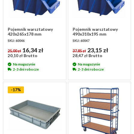
Pojemnik warsztatowy
Pojemnik warsztatowy
420x265x178 mm
490x310x195 mm
SKU: 60046
SKU: 60047
16,34 zł
23,15 zł
25,00 zł
37,85 zł
20,10 zł Brutto
28,47 zł Brutto
Na magazynie
Na magazynie
2-3 dni robocze
2-3 dni robocze
-17%