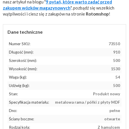
nasz artykuł na blogu "
9 pytań, które warto zadać przed
zakupem wózków magazynowych
", pozbądź się wszelkich
wątpliwości i ciesz się z zakupów na stronie
Rotomshop
!
Dane techniczne
Numer SKU:
73550
Długość (mm):
910
Szerokość (mm):
500
Wysokość (mm):
1530
Waga (kg):
54
Udźwig (kg):
500
Stan:
Produkt nowy
Specyfikacja materiału:
metalowa rama / półki z płyty MDF
Dno:
pełne
Ściany boczne:
otwarte
Rodzaj koła:
Z hamulcem