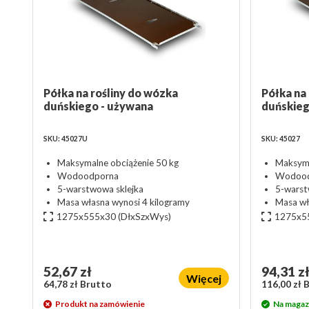
Półka na rośliny do wózka
Półka na
duńskiego - używana
duńskie
SKU: 45027U
SKU: 45027
Maksymalne obciążenie 50 kg
Maksyma
Wodoodporna
Wodood
5-warstwowa sklejka
5-warst
Masa własna wynosi 4 kilogramy
Masa wł
1275x555x30
(DłxSzxWys)
1275x5
52,67 zł
94,31 z
Więcej
64,78 zł Brutto
116,00 zł 
Produkt na zamówienie
Na magaz