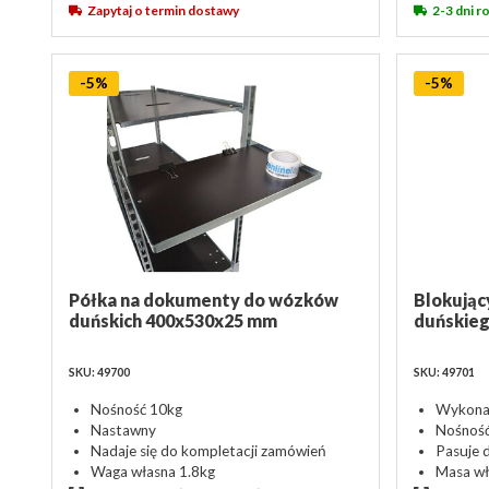
Zapytaj o termin dostawy
2-3 dni 
-5%
-5%
Półka na dokumenty do wózków
Blokując
duńskich 400x530x25 mm
duńskie
SKU: 49700
SKU: 49701
Nośność 10kg
Wykona
Nastawny
Nośnoś
Nadaje się do kompletacji zamówień
Pasuje 
Waga własna 1.8kg
Masa wł