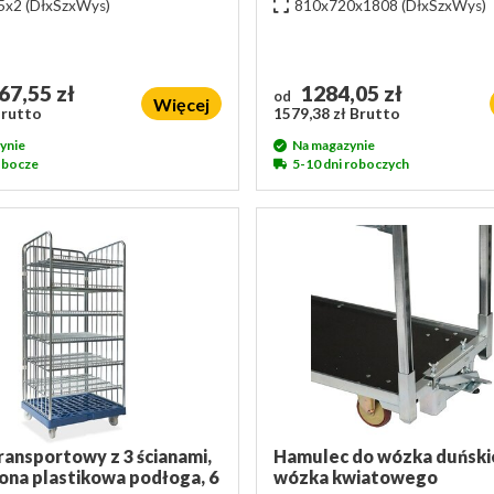
5x2
(DłxSzxWys)
810x720x1808
(DłxSzxWys)
67,55 zł
1284,05 zł
od
Więcej
Brutto
1579,38 zł Brutto
ynie
Na magazynie
robocze
5-10 dni roboczych
ansportowy z 3 ścianami,
Hamulec do wózka duński
na plastikowa podłoga, 6
wózka kwiatowego