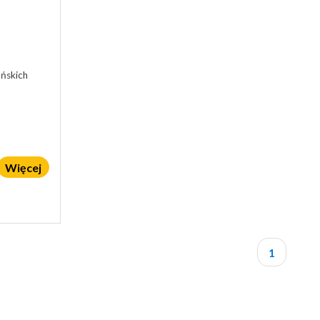
ńskich
Więcej
1