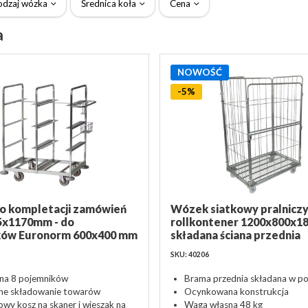
odzaj wózka
Średnica koła
Cena
a
NOWOŚĆ
-5%
o kompletacji zamówień
Wózek siatkowy pralniczy
5x1170mm - do
rollkontener 1200x800x1
ków Euronorm 600x400 mm
składana ściana przednia
SKU: 40206
 na 8 pojemników
Brama przednia składana w p
ne składowanie towarów
Ocynkowana konstrukcja
wy kosz na skaner i wieszak na
Waga własna 48 kg