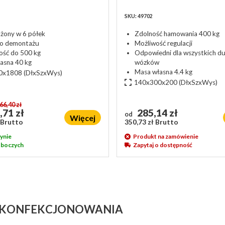
SKU: 49702
ony w 6 półek
Zdolność hamowania 400 kg
do demontażu
Możliwość regulacji
ść do 500 kg
Odpowiedni dla wszystkich du
asna 40 kg
wózków
Masa własna 4.4 kg
0x1808
(DłxSzxWys)
140x300x200
(DłxSzxWys)
66,40 zł
,71 zł
285,14 zł
od
Więcej
 Brutto
350,73 zł Brutto
ynie
Produkt na zamówienie
roboczych
Zapytaj o dostępność
 KONFEKCJONOWANIA