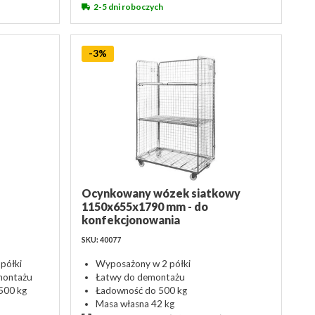
2-5 dni roboczych
-3%
Ocynkowany wózek siatkowy
1150x655x1790 mm - do
konfekcjonowania
SKU: 40077
półki
Wyposażony w 2 półki
montażu
Łatwy do demontażu
500 kg
Ładowność do 500 kg
Masa własna 42 kg