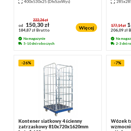
400x530x25
(DłxSzxWys)
285x28
222,26 zł
150,30 zł
1
od
177,14 zł
Więcej
184,87 zł Brutto
206,09 zł 
Na magazynie
Na magaz
5-10 dni roboczych
2-3 dni 
-26%
-7%
Kontener siatkowy 4 ścienny
Wózek tr
zatrzaskowy 810x720x1620mm
wzmocnio