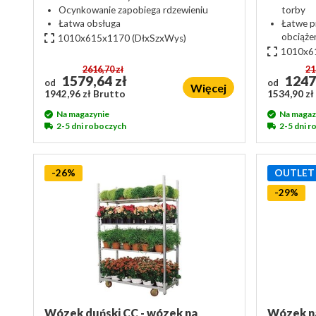
Ocynkowanie zapobiega rdzewieniu
torby
Łatwa obsługa
Łatwe p
obciąże
1010x615x1170
(DłxSzxWys)
1010x6
2616,70 zł
21
1579,64 zł
1247
od
od
Więcej
1942,96 zł Brutto
1534,90 zł
Na magazynie
Na magaz
2-5 dni roboczych
2-5 dni 
-26%
OUTLET
-29%
Wózek duński CC - wózek na
Wózek n