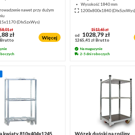
Wysokość 1840 mm
rowadzenie nawet przy dużym
1200x800x1840
(DłxSzxWys
niu
15x1170
(DłxSzxWys)
58,01 zł
1513,65 zł
,88 zł
1028,79 zł
od
Więcej
 Brutto
1265,41 zł Brutto
ynie
Na magazynie
roboczych
2-5 dni roboczych
a kwiaty 810x404x1245
Wózek duński na rośliny