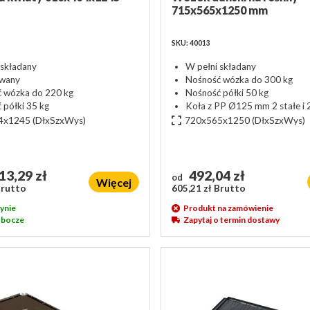
715x565x1250 mm
SKU: 40013
 składany
W pełni składany
wany
Nośność wózka do 300 kg
 wózka do 220 kg
Nośność półki 50 kg
 półki 35 kg
Koła z PP Ø125 mm 2 stałe i 
4x1245
(DłxSzxWys)
720x565x1250
(DłxSzxWys)
13,29 zł
492,04 zł
od
Więcej
Brutto
605,21 zł Brutto
ynie
Produkt na zamówienie
robocze
Zapytaj o termin dostawy