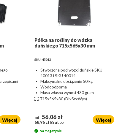
Półka na rośliny do wózka
mm
duńskiego 715x565x30 mm
SKU: 45013
nego
Stworzona pod wózki duńskie SKU
40013 i SKU 40014
przepisami
Maksymalne obciążenie 50 kg
Wodoodporna
Masa własna wynosi 430 gram
715x565x30
(DłxSzxWys)
56,06 zł
od
Więcej
Więcej
68,96 zł Brutto
Na magazynie