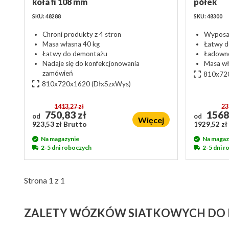
koła fi 108 mm
półek
SKU: 48288
SKU: 48300
Chroni produkty z 4 stron
Wyposaż
Masa własna 40 kg
Łatwy 
Łatwy do demontażu
Ładowno
Nadaje się do konfekcjonowania
Masa wł
zamówień
810x72
810x720x1620
(DłxSzxWys)
1413,27 zł
23
750,83 zł
1568
od
od
Więcej
923,53 zł Brutto
1929,52 zł
Na magazynie
Na magaz
2-5 dni roboczych
2-5 dni 
Strona 1 z 1
ZALETY WÓZKÓW SIATKOWYCH DO