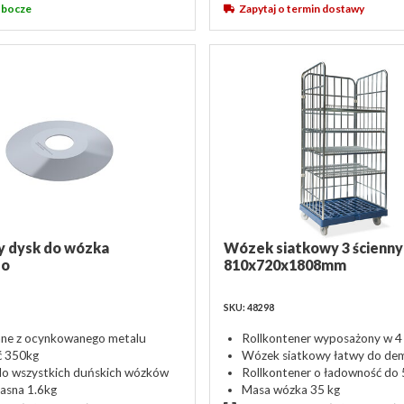
robocze
Zapytaj o termin dostawy
y dysk do wózka
Wózek siatkowy 3 ścienny
go
810x720x1808mm
SKU: 48298
ne z ocynkowanego metalu
Rollkontener wyposażony w 4 
ć 350kg
Wózek siatkowy łatwy do de
do wszystkich duńskich wózków
Rollkontener o ładowność do 
asna 1.6kg
Masa wózka 35 kg