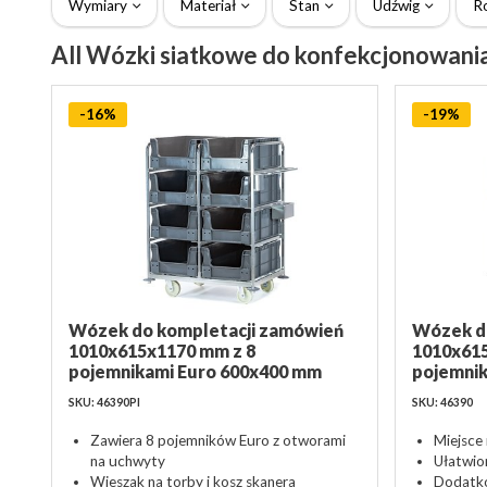
Wymiary
Materiał
Stan
Udźwig
R
All Wózki siatkowe do konfekcjonowani
-16%
-19%
Wózek do kompletacji zamówień
Wózek d
1010x615x1170 mm z 8
1010x61
pojemnikami Euro 600x400 mm
pojemni
SKU: 46390PI
SKU: 46390
Zawiera 8 pojemników Euro z otworami
Miejsce
na uchwyty
Ułatwio
Wieszak na torby i kosz skanera
Dodatko