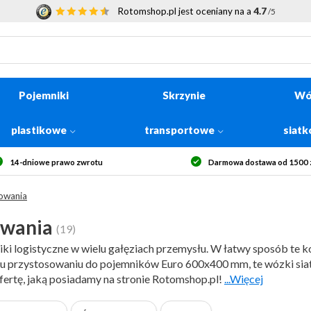
Rotomshop.pl jest oceniany na a
4.7
/5
Pojemniki
Skrzynie
Wó
plastikowe
transportowe
siat
rmowa dostawa od 1500 zł netto
Bezpieczne zakupy
owania
owania
(19)
i logistyczne w wielu gałęziach przemysłu. W łatwy sposób te 
mu przystosowaniu do pojemników Euro 600x400 mm, te wózki sia
fertę, jaką posiadamy na stronie Rotomshop.pl!
...Więcej