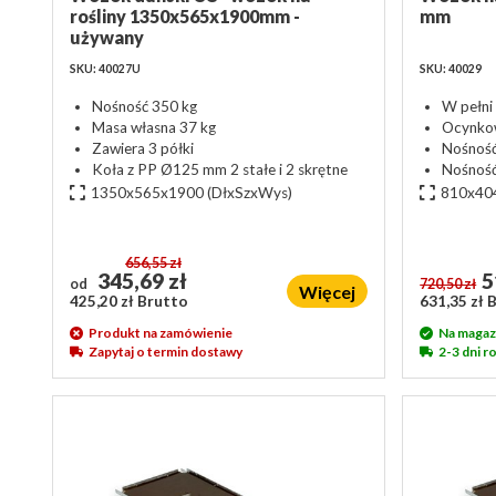
rośliny 1350x565x1900mm -
mm
używany
SKU: 40027U
SKU: 40029
Nośność 350 kg
W pełni
Masa własna 37 kg
Ocynko
Zawiera 3 półki
Nośność
Koła z PP Ø125 mm 2 stałe i 2 skrętne
Nośność
1350x565x1900
(DłxSzxWys)
810x40
656,55 zł
345,69 zł
5
od
720,50 zł
Więcej
425,20 zł Brutto
631,35 zł 
Produkt na zamówienie
Na magaz
Zapytaj o termin dostawy
2-3 dni 