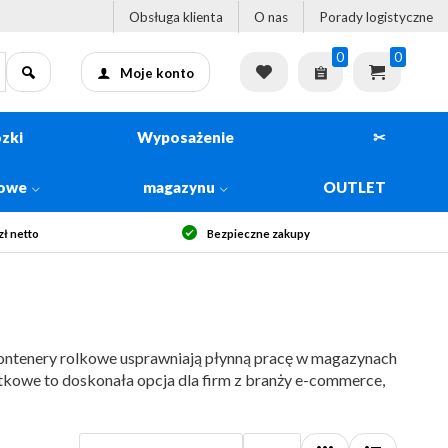
Obsługa klienta
O nas
Porady logistyczne
0
0
Moje konto
zki
Wyposażenie
✂
kowe
magazynu
OUTLET
Szybka dostawa
kontenery rolkowe usprawniają płynną pracę w magazynach
tkowe to doskonała opcja dla firm z branży e-commerce,