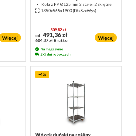
Koła z PP Ø125 mm 2 stałe i 2 skrętne
)
1350x565x1900
(DłxSzxWys)
809,82 zł
491,36 zł
od
Więcej
Więcej
604,37 zł Brutto
Na magazynie
2-5 dni roboczych
-4%
Wózek duński na rośliny