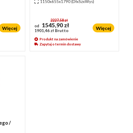
1150x655x1790
(DłxSzxWys)
2227,58 zł
1545,90 zł
od
Więcej
Więcej
1901,46 zł Brutto
Produkt na zamówienie
Zapytaj o termin dostawy
ego /