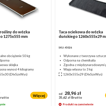
 rośliny do wózka
Taca ociekowa do wózka
go 1275x555 mm
duńskiego 1260x555x29 
SKU: 45026
lne obciążenie 50 kg
Wykonane z tworzywa sztucz
porna
Odporna na chemikalia
wowa sklejka
Zgodna z międzynarodowymi 
asna wynosi 4 kilogramy
Waga własna to 3 kg
55x30
(DłxSzxWys)
1260x555x29
(DłxSzxWys)
ł
28,96 zł
od
Więcej
Brutto
35,62 zł Brutto
ynie
Produkt na zamówienie