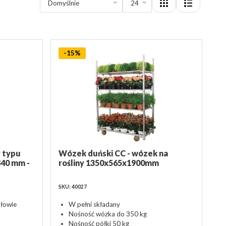
-15%
 typu
Wózek duński CC - wózek na
840 mm -
rośliny 1350x565x1900mm
SKU: 40027
ołowie
W pełni składany
Nośność wózka do 350 kg
Nośność półki 50 kg