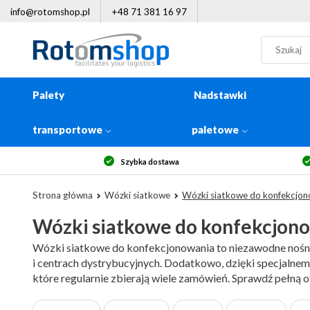
info@rotomshop.pl
+48 71 381 16 97
Palety
Nadstawki
transportowe
paletowe
14-dniowe prawo zwrotu
Da
Strona główna
Wózki siatkowe
Wózki siatkowe do konfekcjon
Wózki siatkowe do konfekcjon
Wózki siatkowe do konfekcjonowania to niezawodne nośnik
i centrach dystrybucyjnych. Dodatkowo, dzięki specjalne
które regularnie zbierają wiele zamówień. Sprawdź pełną o