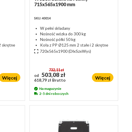
715x565x1900 mm
SKU: 40014
W pełni składany
Nośność wózka do 300 kg
Nośność półki 50 kg
2 skrętne
Koła z PP Ø125 mm 2 stałe i 2 skrętne
720x565x1900
(DłxSzxWys)
732,11 zł
503,08 zł
od
Więcej
Więcej
618,79 zł Brutto
Na magazynie
2-5 dni roboczych