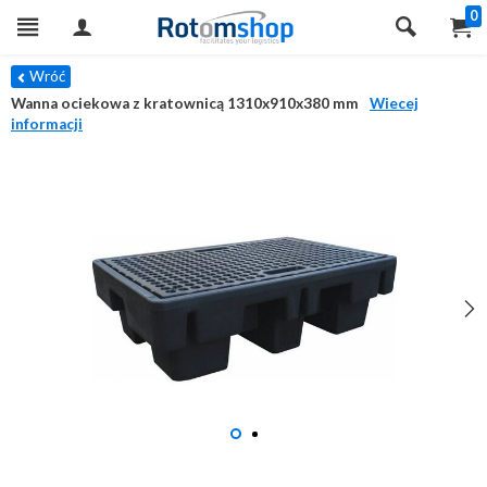
0
Wróć
Wanna ociekowa z kratownicą 1310x910x380 mm
Wiecej
informacji