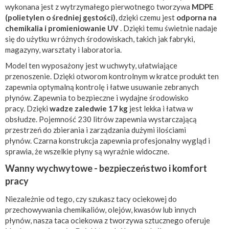
wykonana jest z wytrzymałego pierwotnego tworzywa
MDPE
(polietylen o średniej gęstości)
, dzięki czemu jest
odporna na
chemikalia i promieniowanie UV
. Dzięki temu świetnie nadaje
się do użytku w różnych środowiskach, takich jak fabryki,
magazyny, warsztaty i laboratoria.
Model ten wyposażony jest w uchwyty, ułatwiające
przenoszenie. Dzięki otworom kontrolnym w kratce produkt ten
zapewnia optymalną kontrolę i łatwe usuwanie zebranych
płynów. Zapewnia to bezpieczne i wydajne środowisko
pracy. Dzięki
wadze zaledwie 17 kg
jest lekka i łatwa w
obsłudze. Pojemność 230 litrów zapewnia wystarczającą
przestrzeń do zbierania i zarządzania dużymi ilościami
płynów. Czarna konstrukcja zapewnia profesjonalny wygląd i
sprawia, że ​​wszelkie płyny są wyraźnie widoczne.
Wanny wychwytowe - bezpieczeństwo i komfort
pracy
Niezależnie od tego, czy szukasz tacy ociekowej do
przechowywania chemikaliów, olejów, kwasów lub innych
płynów, nasza taca ociekowa z tworzywa sztucznego oferuje