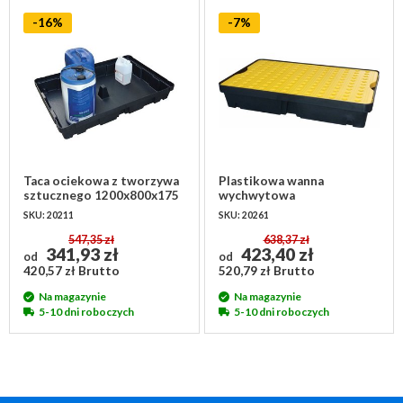
-16%
-7%
Taca ociekowa z tworzywa
Plastikowa wanna
sztucznego 1200x800x175
wychwytowa
mm - bez rusztu
1000x600x175 mm z
SKU: 20211
SKU: 20261
rusztem
547,35 zł
638,37 zł
341,93 zł
423,40 zł
od
od
420,57 zł Brutto
520,79 zł Brutto
Na magazynie
Na magazynie
5-10 dni roboczych
5-10 dni roboczych