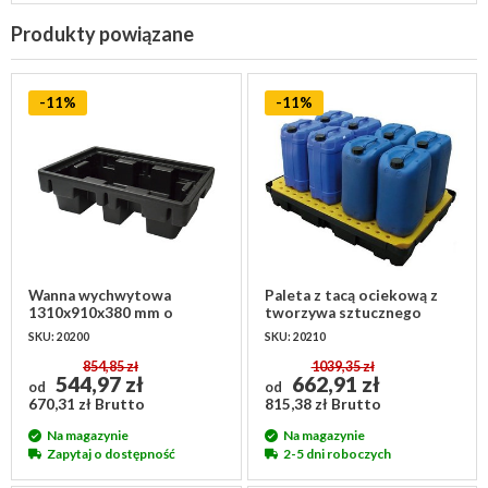
Produkty powiązane
-11%
-11%
Wanna wychwytowa
Paleta z tacą ociekową z
1310x910x380 mm o
tworzywa sztucznego
pojemności 230 litrów
1200x800x175 mm z kratką
SKU: 20200
SKU: 20210
854,85 zł
1039,35 zł
544,97 zł
662,91 zł
od
od
670,31 zł Brutto
815,38 zł Brutto
Na magazynie
Na magazynie
Zapytaj o dostępność
2-5 dni roboczych