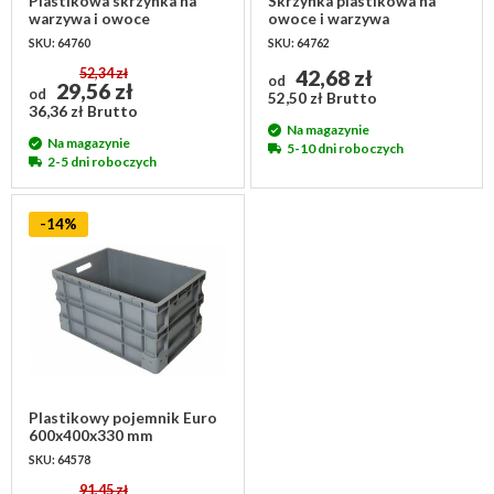
Plastikowa skrzynka na
Skrzynka plastikowa na
warzywa i owoce
owoce i warzywa
500x300x180 mm - ażurowa
500x300x265 mm - 30l,
SKU: 64760
SKU: 64762
ażurowa
52,34 zł
42,68 zł
od
29,56 zł
od
52,50 zł Brutto
36,36 zł Brutto
Na magazynie
Na magazynie
5-10 dni roboczych
2-5 dni roboczych
-14%
Plastikowy pojemnik Euro
600x400x330 mm
SKU: 64578
91,45 zł