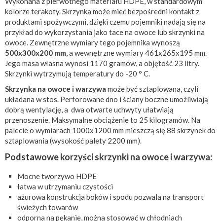
Wykonana z pierwotnego materiału HDPE, w standardowym
kolorze terakoty. Skrzynka może mieć bezpośredni kontakt z
produktami spożywczymi, dzięki czemu pojemniki nadają się na
przykład do wykorzystania jako tace na owoce lub skrzynki na
owoce. Zewnętrzne wymiary tego pojemnika wynoszą
500x300x200 mm
, a wewnętrzne wymiary 461x265x195 mm.
Jego masa własna wynosi 1170 gramów, a objętość 23 litry.
Skrzynki wytrzymują temperatury do -20 ° C.
Skrzynka na owoce i warzywa
może być sztaplowana, czyli
układana w stos. Perforowane dno i ściany boczne umożliwiają
dobrą wentylację, a dwa otwarte uchwyty ułatwiają
przenoszenie. Maksymalne obciążenie to 25 kilogramów. Na
palecie o wymiarach 1000x1200 mm mieszczą się 88 skrzynek do
sztaplowania (wysokość palety 2200 mm).
Podstawowe korzyści skrzynki na owoce i warzywa:
Mocne tworzywo HDPE
łatwa w utrzymaniu czystości
ażurowa konstrukcja boków i spodu pozwala na transport
świeżych towarów
odporna na pękanie, można stosować w chłodniach