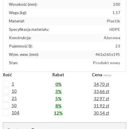
Wysokość (mm):
200
Waga (kg):
1.17
Materiał:
Plastik
Specyfikacja materiału:
HDPE
Konstrukcja:
Ażurowa
Pojemność (l):
23
Wym. wew. (mm):
461x265x195
Stan:
Produkt nowy
Ilość
Rabat
Cena
Netto
1
0%
34,70 zł
10
3%
33,66 zł
25
5%
32,97 zł
50
8%
31,92 zł
104
12%
30,54 zł