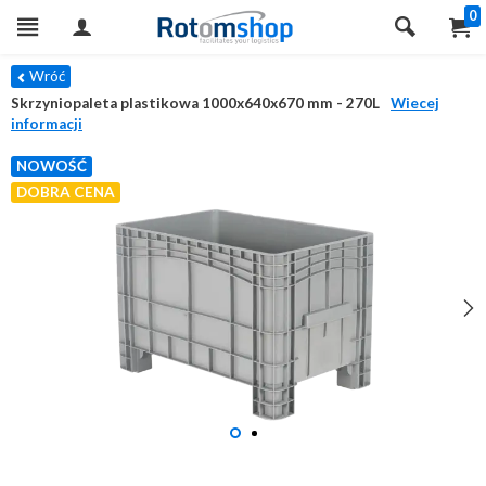
0
Wróć
Skrzyniopaleta plastikowa 1000x640x670 mm - 270L
Wiecej
informacji
NOWOŚĆ
DOBRA CENA