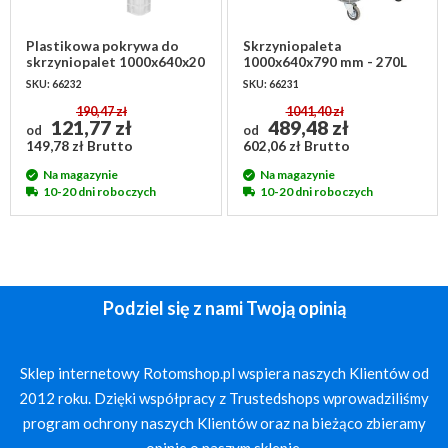
Plastikowa pokrywa do
Skrzyniopaleta
skrzyniopalet 1000x640x20
1000x640x790 mm - 270L
mm - PP
SKU: 66232
SKU: 66231
190,47 zł
1041,40 zł
121,77 zł
489,48 zł
od
od
149,78 zł Brutto
602,06 zł Brutto
Na magazynie
Na magazynie
10-20 dni roboczych
10-20 dni roboczych
Podziel się z nami Twoją opinią
Sklep internetowy Rotomshop.pl wspiera naszych Klientów od
2012 roku. Dzięki współpracy z Trustedshops wprowadziliśmy
program ochrony naszych Klientów oraz na bieżąco zbieramy
opinie o naszym sklepie.