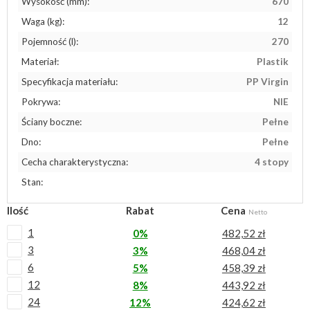
Wysokość (mm):
670
Waga (kg):
12
Pojemność (l):
270
Materiał:
Plastik
Specyfikacja materiału:
PP Virgin
Pokrywa:
NIE
Ściany boczne:
Pełne
Dno:
Pełne
Cecha charakterystyczna:
4 stopy
Stan:
Ilość
Rabat
Cena
Netto
1
0%
482,52 zł
3
3%
468,04 zł
6
5%
458,39 zł
12
8%
443,92 zł
24
12%
424,62 zł