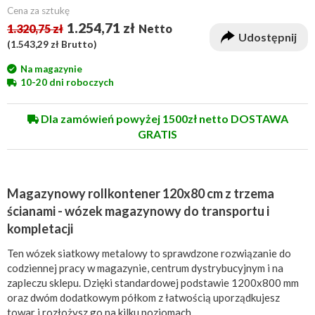
Cena za sztukę
1.254,71 zł
1.320,75 zł
Netto
Udostępnij
(
1.543,29 zł
Brutto)
Na magazynie
10-20 dni roboczych
Dla zamówień powyżej 1500zł netto DOSTAWA
GRATIS
Magazynowy rollkontener 120x80 cm z trzema
ścianami - wózek magazynowy do transportu i
kompletacji
Ten wózek siatkowy metalowy to sprawdzone rozwiązanie do
codziennej pracy w magazynie, centrum dystrybucyjnym i na
zapleczu sklepu. Dzięki standardowej podstawie 1200x800 mm
oraz dwóm dodatkowym półkom z łatwością uporządkujesz
towar i rozłożysz go na kilku poziomach.