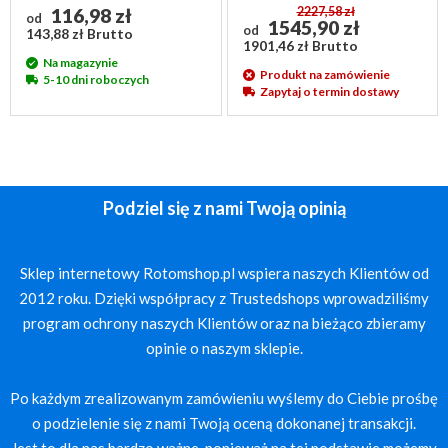
116,98 zł
2227,58 zł
od
1545,90 zł
od
143,88 zł Brutto
1901,46 zł Brutto
Na magazynie
Produkt na zamówienie
5-10 dni roboczych
Zapytaj o termin dostawy
Podziel się z nami Twoją opinią
Sklep internetowy Rotomshop.pl wspiera naszych Klientów od
2012 roku. Dzięki współpracy z Trustedshops wprowadziliśmy
program ochrony naszych Klientów oraz na bieżąco zbieramy
opinie o naszym sklepie.
Po każdym zrealizowanym zamówieniu wyślemy do Ciebie prośbę
o podzielenie się z nami Twoją oceną dokonanej transakcji.
Jest to dla nas bardzo ważne, ponieważ na tej podstawie możemy