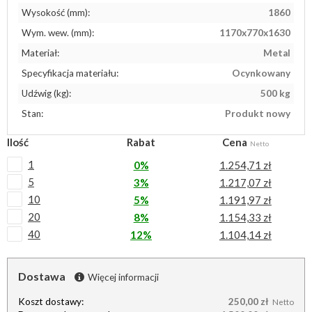
Wysokość (mm):
1860
Wym. wew. (mm):
1170x770x1630
Materiał:
Metal
Specyfikacja materiału:
Ocynkowany
Udźwig (kg):
500 kg
Stan:
Produkt nowy
Ilość
Rabat
Cena
Netto
1
0%
1.254,71 zł
5
3%
1.217,07 zł
10
5%
1.191,97 zł
20
8%
1.154,33 zł
40
12%
1.104,14 zł
Dostawa
Więcej informacji
Koszt dostawy:
250,00 zł
Netto