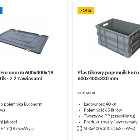
-14%
 Euronorm 600x400x19
Plastikowy pojemnik Euro
ik - z 2 zawiasami
600x400x330 mm
SKU: 64578
do pojemnika Euronorm
Ładowność 40 kg
owa
Pojemność 65 litrów
Tworzywo PP (z recyklingu)
i jakości
Produkt trwały i wytrzymały
0x19
(DłxSzxWys)
600x400x330
(DłxSzxWys)