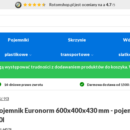
Rotomshop.pl jest oceniany na a
4.7
/5
Pojemniki
Skrzynie
Wó
plastikowe
transportowe
siat
gą występować trudności z dodawaniem produktów do koszyka. W
14-dniowe prawo zwrotu
Darmowa dostawa od 1500 z
ć 90l
ojemnik Euronorm 600x400x430 mm - poje
0l
: 64579