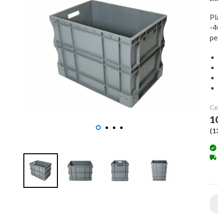
Pl
-4
pe
Ce
1
(
1