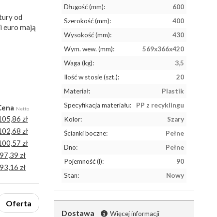
Długość (mm):
600
tury od
Szerokość (mm):
400
i euro mają
Wysokość (mm):
430
Wym. wew. (mm):
569x366x420
Waga (kg):
3,5
Ilość w stosie (szt.):
20
Materiał:
Plastik
Specyfikacja materiału:
PP z recyklingu
Cena
Netto
105,86 zł
Kolor:
Szary
102,68 zł
Ścianki boczne:
Pełne
100,57 zł
Dno:
Pełne
97,39 zł
Pojemność (l):
90
93,16 zł
Stan:
Nowy
Oferta
Dostawa
Więcej informacji