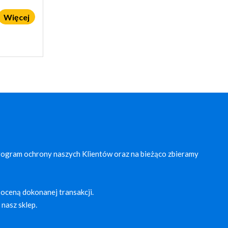
Więcej
rogram ochrony naszych Klientów oraz na bieżąco zbieramy
oceną dokonanej transakcji.
nasz sklep.