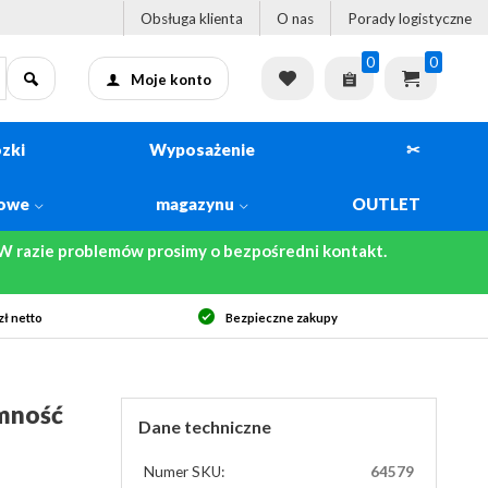
Obsługa klienta
O nas
Porady logistyczne
0
0
Moje konto
zki
Wyposażenie
✂
kowe
magazynu
OUTLET
 razie problemów prosimy o bezpośredni kontakt.
ł netto
Bezpieczne zakupy
mność
Dane techniczne
Numer SKU:
64579