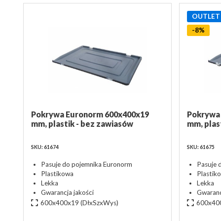
OUTLET
-8%
Pokrywa Euronorm 600x400x19
Pokrywa
mm, plastik - bez zawiasów
mm, plast
SKU: 61674
SKU: 61675
Pasuje do pojemnika Euronorm
Pasuje 
Plastikowa
Plastik
Lekka
Lekka
Gwarancja jakości
Gwarancj
600x400x19
(DłxSzxWys)
600x40