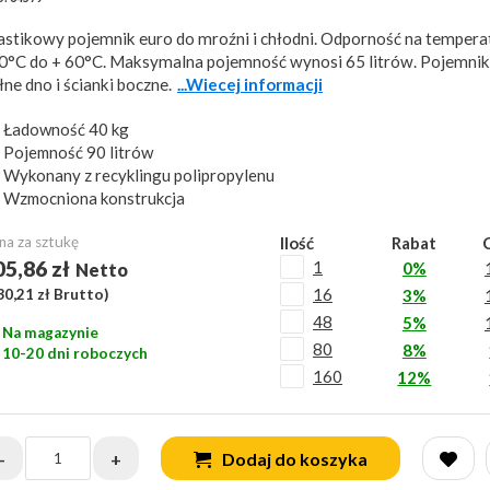
astikowy pojemnik euro do mroźni i chłodni. Odporność na tempera
0°C do + 60°C. Maksymalna pojemność wynosi 65 litrów. Pojemnik
łne dno i ścianki boczne.
...Wiecej informacji
Ładowność 40 kg
Pojemność 90 litrów
Wykonany z recyklingu polipropylenu
Wzmocniona konstrukcja
na za sztukę
Ilość
Rabat
05,86 zł
1
0%
Netto
16
30,21 zł
Brutto)
3%
48
5%
Na magazynie
80
8%
10-20 dni roboczych
160
12%
-
+
Dodaj do koszyka