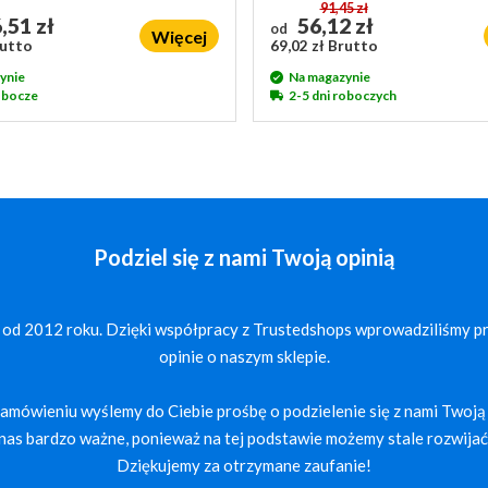
91,45 zł
,51 zł
56,12 zł
od
Więcej
rutto
69,02 zł Brutto
ynie
Na magazynie
robocze
2-5 dni roboczych
Podziel się z nami Twoją opinią
 od 2012 roku. Dzięki współpracy z Trustedshops wprowadziliśmy p
opinie o naszym sklepie.
mówieniu wyślemy do Ciebie prośbę o podzielenie się z nami Twoją 
a nas bardzo ważne, ponieważ na tej podstawie możemy stale rozwijać 
Dziękujemy za otrzymane zaufanie!