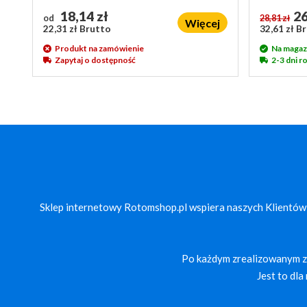
18,14 zł
26
od
28,81 zł
Więcej
22,31 zł Brutto
32,61 zł B
Produkt na zamówienie
Na magaz
Zapytaj o dostępność
2-3 dni 
Sklep internetowy Rotomshop.pl wspiera naszych Klientów
Po każdym zrealizowanym za
Jest to dl