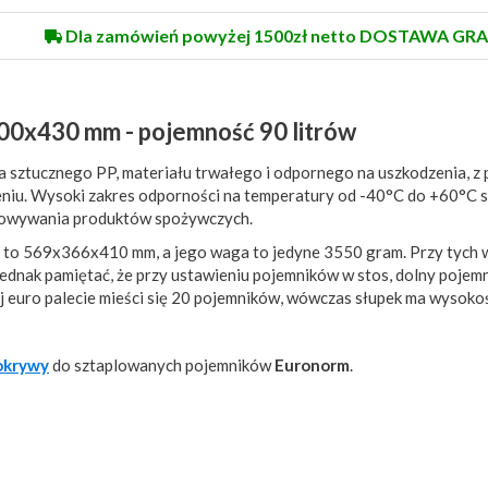
Dla zamówień powyżej 1500zł netto DOSTAWA GRA
400x430 mm - pojemność 90 litrów
sztucznego PP, materiału trwałego i odpornego na uszkodzenia, z
zeniu. Wysoki zakres odporności na temperatury od -40°C do +60°C s
echowywania produktów spożywczych.
o 569x366x410 mm, a jego waga to jedyne 3550 gram. Przy tych 
ednak pamiętać, że przy ustawieniu pojemników w stos, dolny pojem
 euro palecie mieści się 20 pojemników, wówczas słupek ma wysok
okrywy
do sztaplowanych pojemników
Euronorm
.