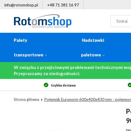
info@rotomshop.pl
+48 71 381 16 97
Palety
Nadstawki
transportowe
paletowe
W związku z przejściowymi problemami technicznymi mo
Przepraszamy za niedogodności.
Szybka dostawa
Strona główna
Pojemnik Euronorm 600x400x430 mm - pojemnoś
P
9
SKU