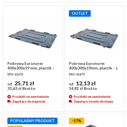
OUTLET
Pokrywa Euronorm
Pokrywa Euronorm
400x300x19 mm, plastik -
400x300x19mm, plastik - z
bez zawiasów
2 zawiasami
SKU: 61672
SKU: 61673
25,71 zł
12,13 zł
od
od
31,63 zł Brutto
14,92 zł Brutto
Produkt na zamówienie
Produkt na zamówienie
Zapytaj o dostępność
Zapytaj o termin dostawy
POPULARNY PRODUKT
-17%