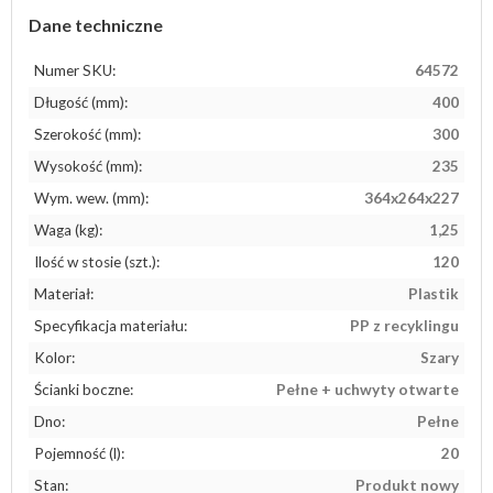
Dane techniczne
Numer SKU:
64572
Długość (mm):
400
Szerokość (mm):
300
Wysokość (mm):
235
Wym. wew. (mm):
364x264x227
Waga (kg):
1,25
Ilość w stosie (szt.):
120
Materiał:
Plastik
Specyfikacja materiału:
PP z recyklingu
Kolor:
Szary
Ścianki boczne:
Pełne + uchwyty otwarte
Dno:
Pełne
Pojemność (l):
20
Stan:
Produkt nowy