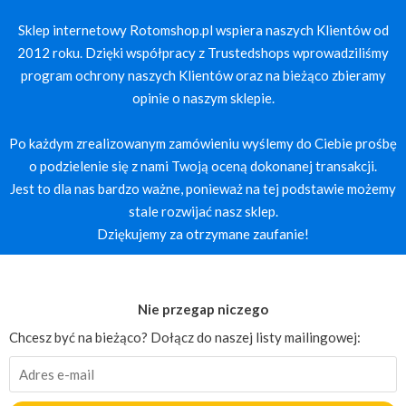
Sklep internetowy Rotomshop.pl wspiera naszych Klientów od
2012 roku. Dzięki współpracy z Trustedshops wprowadziliśmy
program ochrony naszych Klientów oraz na bieżąco zbieramy
opinie o naszym sklepie.
Po każdym zrealizowanym zamówieniu wyślemy do Ciebie prośbę
o podzielenie się z nami Twoją oceną dokonanej transakcji.
Jest to dla nas bardzo ważne, ponieważ na tej podstawie możemy
stale rozwijać nasz sklep.
Dziękujemy za otrzymane zaufanie!
Nie przegap niczego
Chcesz być na bieżąco? Dołącz do naszej listy mailingowej: