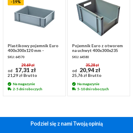
-19%
Plastikowy pojemnik Euro
Pojemnik Euro z otworem
400x300x120 mm -
na uchwyt 400x300x235
pojemność 10 litrów
mm - 20 litrów
SKU: 64570
SKU: 64580
29,69 zł
35,28 zł
17,31 zł
20,94 zł
od
od
21,29 zł Brutto
25,76 zł Brutto
Na magazynie
Na magazynie
2-5 dni roboczych
5-10 dni roboczych
Podziel się z nami Twoją opinią