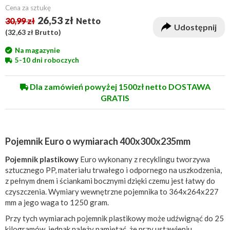
Cena za sztukę
26,53 zł
30,99 zł
Netto
Udostępnij
(
32,63 zł
Brutto)
Na magazynie
5-10 dni roboczych
Dla zamówień powyżej 1500zł netto DOSTAWA
GRATIS
Pojemnik Euro o wymiarach 400x300x235mm
Pojemnik plastikowy
Euro wykonany z recyklingu tworzywa
sztucznego PP, materiału trwałego i odpornego na uszkodzenia,
z pełnym dnem i ściankami bocznymi dzięki czemu jest łatwy do
czyszczenia. Wymiary wewnętrzne pojemnika to 364x264x227
mm a jego waga to 1250 gram.
Przy tych wymiarach pojemnik plastikowy może udźwignąć do 25
kilogramów, jednak należy pamiętać, że przy ustawieniu