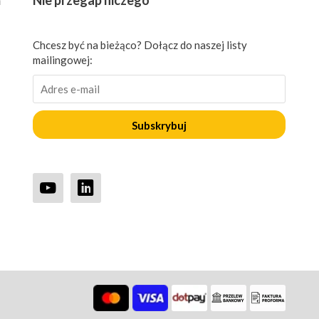
ń
Nie przegap niczego
Chcesz być na bieżąco? Dołącz do naszej listy
mailingowej:
Subskrybuj