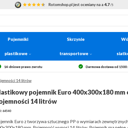
Rotomshop.pl jest oceniany na a
4.7
/5
Pojemniki
Skrzynie
Wó
plastikowe
transportowe
siat
14-dniowe prawo zwrotu
Darmowa dostawa od 1500 z
emności 14 litrów
lastikowy pojemnik Euro 400x300x180 mm 
ojemności 14 litrów
: 64540
jemnik Euro z tworzywa sztucznego PP o wymiarach zewnętrznyc
0x300x180 mm. Pojemność wynosi 14 litrów. Pojemnik ma pełne, 