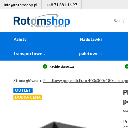
info@rotomshop.pl
+48 71 381 16 97
Palety
Nadstawki
transportowe
paletowe
Szybka dostawa
Strona główna
Plastikowy pojemnik Euro 400x300x180 mm o poj
OUTLET
P
DOBRA CENA
p
SKU
Po
40