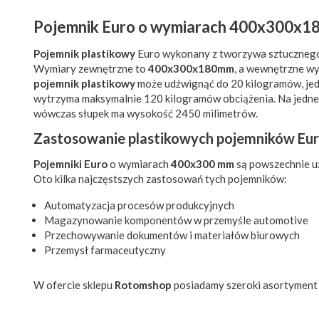
Pojemnik Euro o wymiarach 400x300x
Pojemnik plastikowy
Euro wykonany z tworzywa sztucznego P
Wymiary zewnętrzne to
400x300x180mm
, a wewnętrzne w
pojemnik plastikowy
może udźwignąć do 20 kilogramów, jedn
wytrzyma maksymalnie 120 kilogramów obciążenia. Na jedne
wówczas słupek ma wysokość 2450 milimetrów.
Zastosowanie plastikowych pojemników E
Pojemniki Euro
o wymiarach
400x300 mm
są powszechnie uż
Oto kilka najczęstszych zastosowań tych pojemników:
Automatyzacja procesów produkcyjnych
Magazynowanie komponentów w przemyśle automotive
Przechowywanie dokumentów i materiałów biurowych
Przemysł farmaceutyczny
W ofercie sklepu
Rotomshop
posiadamy szeroki asortymen