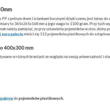
180mm
P z pełnym dnem i ściankami bocznymi dzięki czemu jest łatwy do c
ymiary to 365x265x168 mm a jego waga to 1100 gram. Przy tych w
ak należy pamiętać, że przy ustawieniu pojemników w stos, dolny p
j
euro palecie
mieści się 112 pojemników plastikowych do sztaplow
uro 400x300 mm
ywane w różnych branżach ze względu na swoją uniwersalność i sta
t
pokryw
do
pojemników plastikowych
.