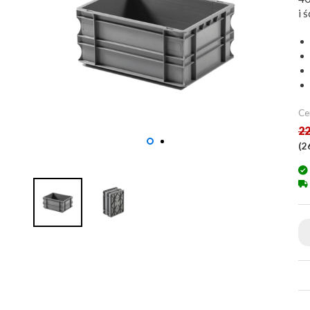
i 
Ce
22
(
2