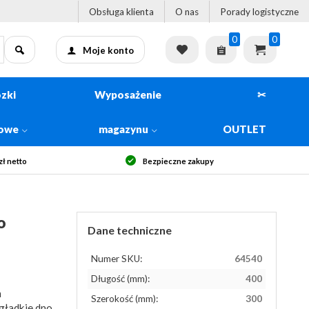
Obsługa klienta
O nas
Porady logistyczne
0
0
Moje konto
zki
Wyposażenie
✂
kowe
magazynu
OUTLET
ł netto
Bezpieczne zakupy
o
Dane techniczne
Numer SKU:
64540
Długość (mm):
400
h
Szerokość (mm):
300
gładkie dno