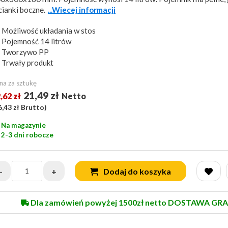
ścianki boczne.
...Wiecej informacji
Możliwość układania w stos
Pojemność 14 litrów
Tworzywo PP
Trwały produkt
na za sztukę
21,49 zł
,62 zł
Netto
6,43 zł
Brutto)
Na magazynie
2-3 dni robocze
-
+
Dodaj do koszyka
Dla zamówień powyżej 1500zł netto DOSTAWA GRA