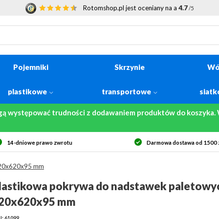
Rotomshop.pl jest oceniany na a
4.7
/5
Pojemniki
Skrzynie
Wó
plastikowe
transportowe
siat
gą występować trudności z dodawaniem produktów do koszyka. W
14-dniowe prawo zwrotu
Darmowa dostawa od 1500 z
 820x620x95 mm
lastikowa pokrywa do nadstawek paletowy
20x620x95 mm
: 61099