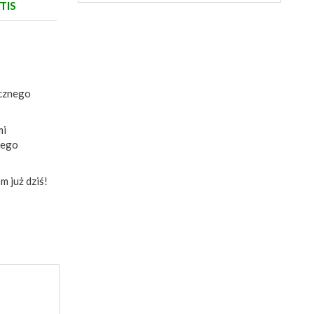
TIS
ucznego
mi
mego
m już dziś!