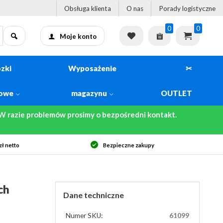
Obsługa klienta
O nas
Porady logistyczne
0
0
Moje konto
zki
Wyposażenie
✂
kowe
magazynu
OUTLET
 razie problemów prosimy o bezpośredni kontakt.
ł netto
Bezpieczne zakupy
ch
Dane techniczne
Numer SKU:
61099