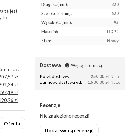
Długość (mm):
820
 ta jest
Szerokość (mm):
620
y to
Wysokość (mm):
95
Materiał:
HDPE
Stan:
Nowy
Dostawa
Więcej informacji
Cena
Netto
207,57 zł
Koszt dostawy:
250,00 zł
Netto
Darmowa dostawa od:
1.500,00 zł
Netto
201,34 zł
197,19 zł
190,96 zł
Recenzje
Nie znaleziono recenzji
Oferta
Dodaj swoją recenzję