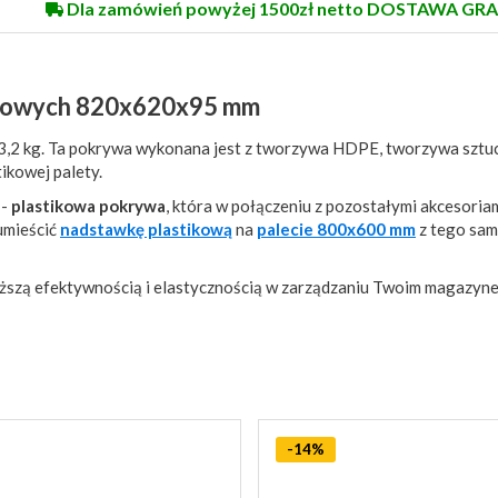
Dla zamówień powyżej 1500zł netto DOSTAWA GRA
etowych 820x620x95 mm
3,2 kg. Ta pokrywa wykonana jest z tworzywa HDPE, tworzywa szt
ikowej palety.
 -
plastikowa pokrywa
, która w połączeniu z pozostałymi akcesoria
umieścić
nadstawkę plastikową
na
palecie 800x600 mm
z tego sa
wyższą efektywnością i elastycznością w zarządzaniu Twoim magazyne
-14%