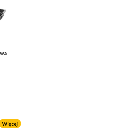
owa
Więcej