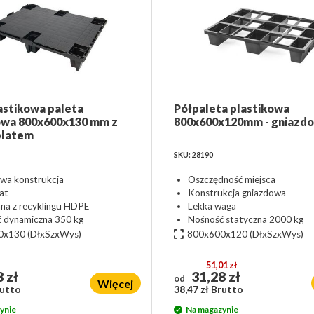
astikowa paleta
Półpaleta plastikowa
wa 800x600x130 mm z
800x600x120mm - gniazd
blatem
SKU: 28190
wa konstrukcja
Oszczędność miejsca
lat
Konstrukcja gniazdowa
a z recyklingu HDPE
Lekka waga
 dynamiczna 350 kg
Nośność statyczna 2000 kg
0x130
(DłxSzxWys)
800x600x120
(DłxSzxWys)
51,01 zł
 zł
31,28 zł
od
Więcej
rutto
38,47 zł Brutto
ynie
Na magazynie