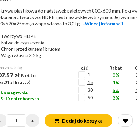
krywa plastikowa do nadstawek paletowych 800x600 mm. Pokrywa
konana z tworzywa HDPE i jest niezwykle wytrzymała. Jej wymiar
0x620x95mm, a waga własna to 3,2kg.
...Wiecej informacji
Tworzywo HDPE
Łatwe do czyszczenia
Chroni przed kurzem i brudem
Waga własna 3.2 kg
na za sztukę
Ilość
Rabat
07,57 zł
1
0%
Netto
15
55,31 zł
Brutto)
3%
30
5%
Na magazynie
50
8%
5-10 dni roboczych
-
+
Dodaj do koszyka