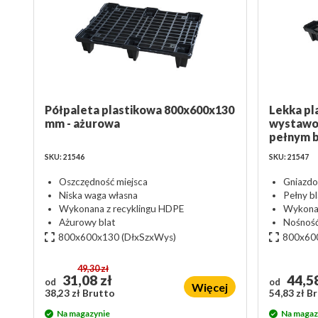
Półpaleta plastikowa 800x600x130
Lekka pl
mm - ażurowa
wystawo
pełnym 
SKU: 21546
SKU: 21547
Oszczędność miejsca
Gniazdo
Niska waga własna
Pełny b
Wykonana z recyklingu HDPE
Wykonan
Ażurowy blat
Nośność
800x600x130
(DłxSzxWys)
800x60
49,30 zł
31,08 zł
44,58
od
od
Więcej
38,23 zł Brutto
54,83 zł B
Na magazynie
Na magaz