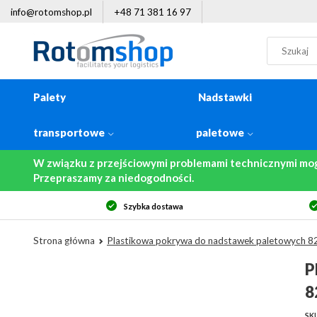
info@rotomshop.pl
+48 71 381 16 97
Palety
Nadstawki
transportowe
paletowe
W związku z przejściowymi problemami technicznymi mo
Przepraszamy za niedogodności.
Szybka dostawa
Strona główna
Plastikowa pokrywa do nadstawek paletowych
P
8
SKU