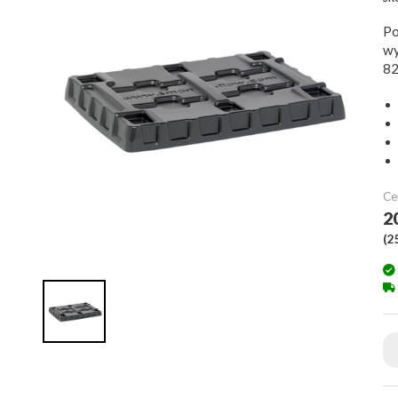
Po
wy
82
Ce
2
(
2