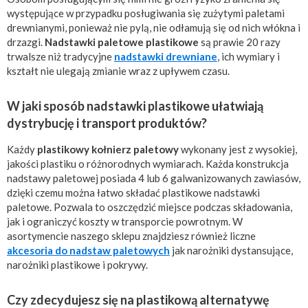
występujące w przypadku posługiwania się zużytymi paletami
drewnianymi, ponieważ nie pylą, nie odłamują się od nich włókna i
drzazgi.
Nadstawki paletowe plastikowe
są prawie 20 razy
trwalsze niż tradycyjne
nadstawki drewniane
, ich wymiary i
kształt nie ulegają zmianie wraz z upływem czasu.
W jaki sposób nadstawki plastikowe ułatwiają
dystrybucję i transport produktów?
Każdy
plastikowy kołnierz paletowy
wykonany jest z wysokiej,
jakości plastiku o różnorodnych wymiarach. Każda konstrukcja
nadstawy paletowej posiada 4 lub 6 galwanizowanych zawiasów,
dzięki czemu można łatwo składać plastikowe nadstawki
paletowe. Pozwala to oszczędzić miejsce podczas składowania,
jak i ograniczyć koszty w transporcie powrotnym. W
asortymencie naszego sklepu znajdziesz również liczne
akcesoria do nadstaw paletowych
jak narożniki dystansujące,
narożniki plastikowe i pokrywy.
Czy zdecydujesz się na plastikową alternatywę