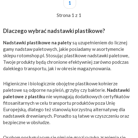
1
Strona 1 z 1
Dlaczego wybrać nadstawki plastikowe?
Nadstawki plastikowe na palety
są uzupełnieniem do licznej
gamy nadstaw paletowych, jakie posiadamy w asortymencie
sklepu rotomshop.pl. Stosując plastikowe nadstawki paletowe,
Twoje produkty będą chronione efektywniej zarówno podczas
dalekiego transportu, jak i w okresie magazynowania.
Higieniczne i biologicznie obojętne plastikowe kołnierze
paletowe są odporne na pleśń, grzyby czy bakterie.
Nadstawki
paletowe z plastiku
nie wymagają dodatkowych certyfikatów
fitosanitarnych w celu transportu produktów poza Unię
Europejską, dlatego też stanowią korzystną alternatywę dla
nadstawek drewnianych. Ponadto są łatwe w czyszczeniu oraz
bezpieczne w obsłudze.
Osobom posługującym się nimi nie grozi ryzyko zranienia się