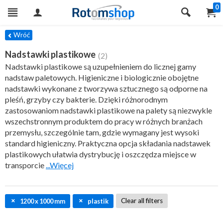
0
ILTRY
Wróć
Nadstawki plastikowe
(2)
Nadstawki plastikowe są uzupełnieniem do licznej gamy
nadstaw paletowych. Higieniczne i biologicznie obojętne
nadstawki wykonane z tworzywa sztucznego są odporne na
pleśń, grzyby czy bakterie. Dzięki różnorodnym
zastosowaniom nadstawki plastikowe na palety są niezwykle
wszechstronnym produktem do pracy w różnych branżach
przemysłu, szczególnie tam, gdzie wymagany jest wysoki
standard higieniczny. Praktyczna opcja składania nadstawek
plastikowych ułatwia dystrybucję i oszczędza miejsce w
transporcie
...Więcej
Clear all filters
1200 x 1000 mm
plastik