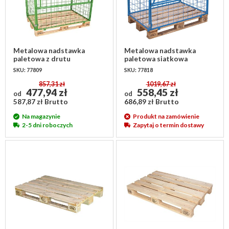
Metalowa nadstawka
Metalowa nadstawka
paletowa z drutu
paletowa siatkowa
1200x800x800mm,
1200x800x1200mm,
SKU: 77809
SKU: 77818
pomalowana na zielono
uchylna klapa
857,31 zł
1019,67 zł
477,94 zł
558,45 zł
od
od
587,87 zł Brutto
686,89 zł Brutto
Na magazynie
Produkt na zamówienie
2-5 dni roboczych
Zapytaj o termin dostawy