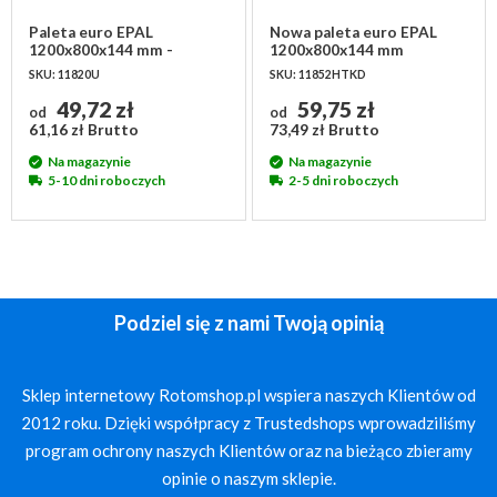
Paleta euro EPAL
Nowa paleta euro EPAL
1200x800x144 mm -
1200x800x144 mm
używana I klasa
SKU: 11820U
SKU: 11852HTKD
49,72 zł
59,75 zł
od
od
61,16 zł Brutto
73,49 zł Brutto
Na magazynie
Na magazynie
5-10 dni roboczych
2-5 dni roboczych
Podziel się z nami Twoją opinią
Sklep internetowy Rotomshop.pl wspiera naszych Klientów od
2012 roku. Dzięki współpracy z Trustedshops wprowadziliśmy
program ochrony naszych Klientów oraz na bieżąco zbieramy
opinie o naszym sklepie.