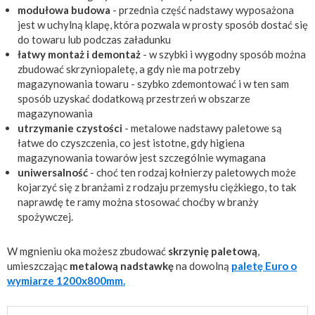
modułowa budowa
- przednia część nadstawy wyposażona
jest w uchylną klapę, która pozwala w prosty sposób dostać się
do towaru lub podczas załadunku
łatwy montaż i demontaż
- w szybki i wygodny sposób można
zbudować skrzyniopaletę, a gdy nie ma potrzeby
magazynowania towaru - szybko zdemontować i w ten sam
sposób uzyskać dodatkową przestrzeń w obszarze
magazynowania
utrzymanie czystości
- metalowe nadstawy paletowe są
łatwe do czyszczenia, co jest istotne, gdy higiena
magazynowania towarów jest szczególnie wymagana
uniwersalność
- choć ten rodzaj kołnierzy paletowych może
kojarzyć się z branżami z rodzaju przemysłu ciężkiego, to tak
naprawdę te ramy można stosować choćby w branży
spożywczej.
W mgnieniu oka możesz zbudować
skrzynię paletową
,
umieszczając
metalową nadstawkę
na dowolną
paletę Euro o
wymiarze 1200x800mm.