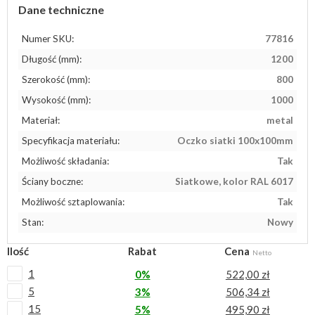
Dane techniczne
Numer SKU:
77816
Długość (mm):
1200
Szerokość (mm):
800
Wysokość (mm):
1000
Materiał:
metal
Specyfikacja materiału:
Oczko siatki 100x100mm
Możliwość składania:
Tak
Ściany boczne:
Siatkowe, kolor RAL 6017
Możliwość sztaplowania:
Tak
Stan:
Nowy
Ilość
Rabat
Cena
Netto
1
0%
522,00 zł
5
3%
506,34 zł
15
5%
495,90 zł