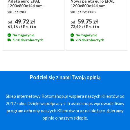
Paleta euro EPAL
Nowa paleta euro EPAL
1200x800x144 mm -
1200x800x144 mm
używana I klasa
SKU: 11820U
SKU: 11852HTKD
49,72 zł
59,75 zł
od
od
61,16 zł Brutto
73,49 zł Brutto
Na magazynie
Na magazynie
5-10 dni roboczych
2-5 dni roboczych
Podziel się z nami Twoją opinią
Sklep internetowy Rotomshop.pl wspiera naszych Klientów od
2012 roku. Dzięki współpracy z Trustedshops wprowadziliśmy
program ochrony naszych Klientów oraz na bieżąco zbieramy
opinie o naszym sklepie.