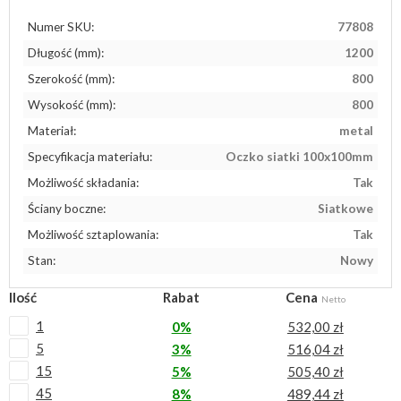
Numer SKU:
77808
Długość (mm):
1200
Szerokość (mm):
800
Wysokość (mm):
800
Materiał:
metal
Specyfikacja materiału:
Oczko siatki 100x100mm
Możliwość składania:
Tak
Ściany boczne:
Siatkowe
Możliwość sztaplowania:
Tak
Stan:
Nowy
Ilość
Rabat
Cena
Netto
1
0%
532,00 zł
5
3%
516,04 zł
15
5%
505,40 zł
45
8%
489,44 zł