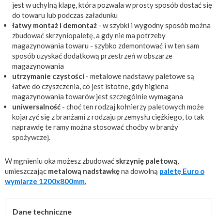
jest w uchylną klapę, która pozwala w prosty sposób dostać się
do towaru lub podczas załadunku
łatwy montaż i demontaż
- w szybki i wygodny sposób można
zbudować skrzyniopaletę, a gdy nie ma potrzeby
magazynowania towaru - szybko zdemontować i w ten sam
sposób uzyskać dodatkową przestrzeń w obszarze
magazynowania
utrzymanie czystości
- metalowe nadstawy paletowe są
łatwe do czyszczenia, co jest istotne, gdy higiena
magazynowania towarów jest szczególnie wymagana
uniwersalność
- choć ten rodzaj kołnierzy paletowych może
kojarzyć się z branżami z rodzaju przemysłu ciężkiego, to tak
naprawdę te ramy można stosować choćby w branży
spożywczej.
W mgnieniu oka możesz zbudować
skrzynię paletową
,
umieszczając
metalową nadstawkę
na dowolną
paletę Euro o
wymiarze 1200x800mm.
Dane techniczne