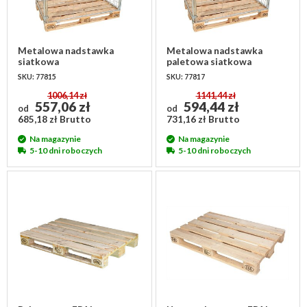
Metalowa nadstawka
Metalowa nadstawka
siatkowa
paletowa siatkowa
1200x800x1000mm,
1200x800x1200mm,
SKU: 77815
SKU: 77817
ocynkowana
ocynkowana
1006,14 zł
1141,44 zł
557,06 zł
594,44 zł
od
od
685,18 zł Brutto
731,16 zł Brutto
Na magazynie
Na magazynie
5-10 dni roboczych
5-10 dni roboczych