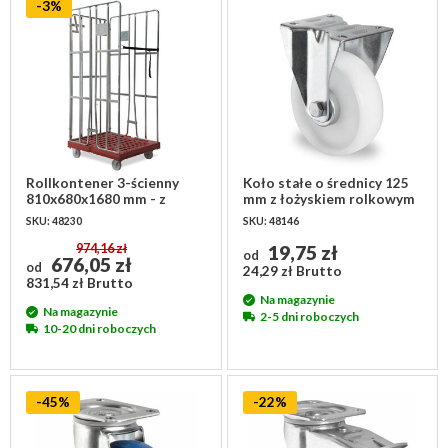
-3%
Rollkontener 3-ścienny
Koło stałe o średnicy 125
810x680x1680 mm - z
mm z łożyskiem rolkowym
paskiem spinającym
SKU: 48230
SKU: 48146
974,16 zł
19,75 zł
od
676,05 zł
od
24,29 zł Brutto
831,54 zł Brutto
Na magazynie
Na magazynie
2-5 dni roboczych
10-20 dni roboczych
-45%
-22%