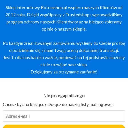
Sklep internetowy Rotomshop.pl wspiera naszych Klientów od
2012 roku. Dzięki współpracy z Trustedshops wprowadziliśmy
program ochrony naszych Klientów oraz na bieżąco zbieramy
opinie o naszym sklepie.
Po każdym zrealizowanym zamówieniu wyślemy do Ciebie prośbę
o podzielenie się z nami Twoją oceną dokonanej transakcji.
Jest to dla nas bardzo ważne, ponieważ na tej podstawie możemy
stale rozwijać nasz sklep.
Dziękujemy za otrzymane zaufanie!
Nie przegap niczego
Chcesz być na bieżąco? Dołącz do naszej listy mailingowej: