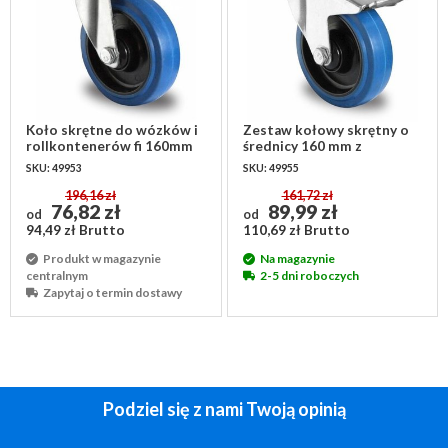
Koło skrętne do wózków i
Zestaw kołowy skrętny o
rollkontenerów fi 160mm
średnicy 160 mm z
łożysko kulkowe PA /guma
podwójnym łożyskiem
SKU: 49953
SKU: 49955
kulkowym
196,16 zł
161,72 zł
76,82 zł
89,99 zł
od
od
94,49 zł Brutto
110,69 zł Brutto
Produkt w magazynie
Na magazynie
centralnym
2-5 dni roboczych
Zapytaj o termin dostawy
Podziel się z nami Twoją opinią