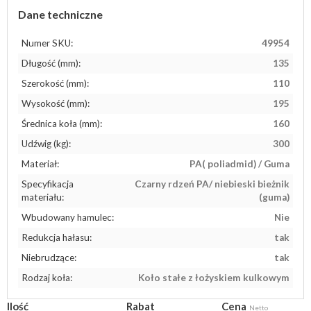
Dane techniczne
Numer SKU:
49954
Długość (mm):
135
Szerokość (mm):
110
Wysokość (mm):
195
Średnica koła (mm):
160
Udźwig (kg):
300
Materiał:
PA( poliadmid) / Guma
Specyfikacja
Czarny rdzeń PA/ niebieski bieżnik
materiału:
(guma)
Wbudowany hamulec:
Nie
Redukcja hałasu:
tak
Niebrudzące:
tak
Rodzaj koła:
Koło stałe z łożyskiem kulkowym
Ilość
Rabat
Cena
Netto