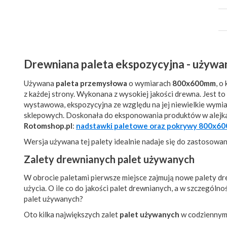
Drewniana paleta ekspozycyjna - używa
Używana
paleta przemysłowa
o wymiarach
800x600mm
, o
z każdej strony. Wykonana z wysokiej jakości drewna. Jest t
wystawowa, ekspozycyjna ze względu na jej niewielkie wym
sklepowych. Doskonała do eksponowania produktów w alejkac
Rotomshop.pl
:
nadstawki paletowe oraz pokrywy 800x6
Wersja używana tej palety idealnie nadaje się do zastosowan
Zalety drewnianych palet używanych
W obrocie paletami pierwsze miejsce zajmują nowe palety dre
użycia. O ile co do jakości palet drewnianych, a w szczególno
palet używanych?
Oto kilka największych zalet
palet używanych
w codziennym