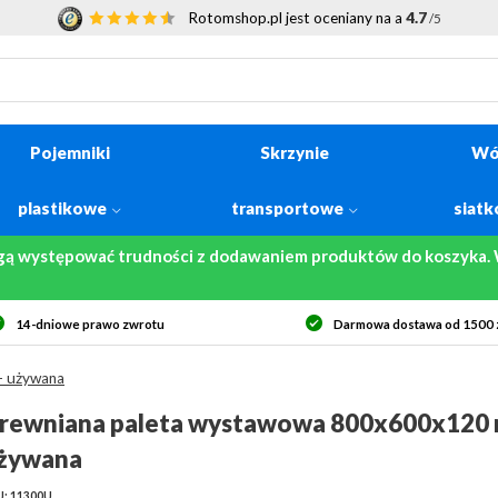
Rotomshop.pl jest oceniany na a
4.7
/5
Pojemniki
Skrzynie
Wó
plastikowe
transportowe
siat
gą występować trudności z dodawaniem produktów do koszyka. W
Darmowa dostawa od 1500 zł netto
Bezpi
- używana
rewniana paleta wystawowa 800x600x120 
żywana
U: 11300U