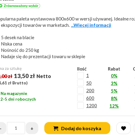
pularna paleta wystawowa 800x600 w wersji używanej. Idealne ro
 ekspozycji towarów w marketach.
...Wiecej informacji
5 desek na blacie
Niska cena
Nośność do 250 kg
Nadaje się do prezentacji towaru w sklepie
na za sztukę
Ilość
Rabat
13,50 zł
1
0%
,00 zł
Netto
50
6,61 zł
Brutto)
3%
200
5%
Na magazynie
600
8%
2-5 dni roboczych
1200
12%
-
+
Dodaj do koszyka