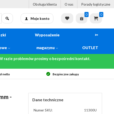
Obsługa klienta
O nas
Porady logistyczne
0
0
Moje konto
zki
Wyposażenie
✂
kowe
magazynu
OUTLET
 razie problemów prosimy o bezpośredni kontakt.
eczne zakupy
Szybka dostawa
mm -
Dane techniczne
Numer SKU:
11300U