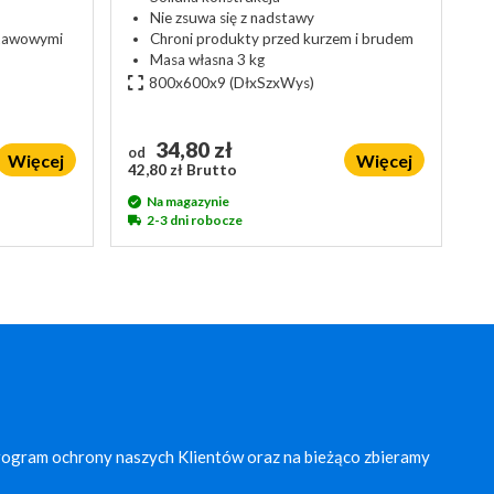
Nie zsuwa się z nadstawy
stawowymi
Chroni produkty przed kurzem i brudem
Masa własna 3 kg
800x600x9
(DłxSzxWys)
34,80 zł
od
Więcej
Więcej
42,80 zł Brutto
Na magazynie
2-3 dni robocze
rogram ochrony naszych Klientów oraz na bieżąco zbieramy