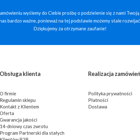
mówieniu wyślemy do Ciebie prośbę o podzielenie się z nami Twoją 
a nas bardzo ważne, ponieważ na tej podstawie możemy stale rozwijać 
Dziękujemy za otrzymane zaufanie!
Obsługa klienta
Realizacja zamówie
O firmie
Polityka prywatności
Regulamin sklepu
Płatności
Kontakt z Klientem
Dostawa
Oferta
Gwarancja jakości
14-dniowy czas zwrotu
Program Partnerski dla stałych
Klientów B2B