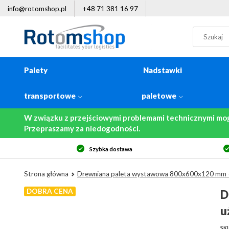
info@rotomshop.pl
+48 71 381 16 97
Palety
Nadstawki
transportowe
paletowe
W związku z przejściowymi problemami technicznymi mo
Przepraszamy za niedogodności.
tawa
14-dniowe prawo zwrotu
Strona główna
Drewniana paleta wystawowa 800x600x120 mm 
DOBRA CENA
D
u
SK