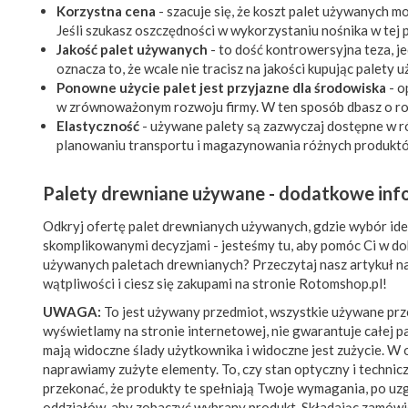
Korzystna cena
- szacuje się, że koszt palet używanych 
Jeśli szukasz oszczędności w wykorzystaniu nośnika w tej 
Jakość palet używanych
- to dość kontrowersyjna teza, 
oznacza to, że wcale nie tracisz na jakości kupując palety 
Ponowne użycie palet jest przyjazne dla środowiska
- o
w zrównoważonym rozwoju firmy. W ten sposób dbasz o ro
Elastyczność
- używane palety są zazwyczaj dostępne w ró
planowaniu transportu i magazynowania różnych produkt
Palety drewniane używane - dodatkowe inf
Odkryj ofertę palet drewnianych używanych, gdzie wybór ideal
skomplikowanymi decyzjami - jesteśmy tu, aby pomóc Ci w d
używanych paletach drewnianych? Przeczytaj nasz artykuł na
wątpliwości i ciesz się zakupami na stronie Rotomshop.pl!
UWAGA:
To jest używany przedmiot, wszystkie używane prze
wyświetlamy na stronie internetowej, nie gwarantuje całej p
mają widoczne ślady użytkownika i widoczne jest zużycie. W 
naprawiamy zużyte elementy. To, czy stan optyczny i techniczny
przekonać, że produkty te spełniają Twoje wymagania, po u
oddziałów, aby zobaczyć wybrany produkt. Składając zamówi