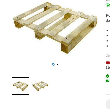
Po
do
Ce
22
(
1