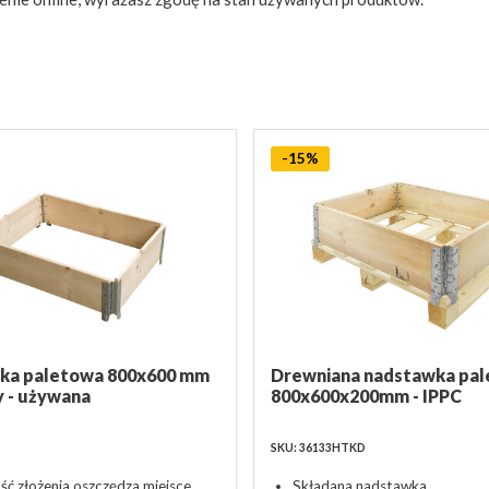
-15%
ka paletowa 800x600 mm
Drewniana nadstawka pa
y - używana
800x600x200mm - IPPC
SKU: 36133HTKD
ść złożenia oszczędza miejsce
Składana nadstawka