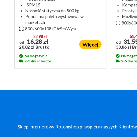
ISPM15
Kompaty
Nośność statyczna do 500 kg
Prosty 
Popularna paleta wystawowa w
Możliwo
marketach
800x60
800x600x108
(DłxSzxWys)
23,98 zł
58,4
16,28 zł
31,59
od
od
Więcej
20,02 zł Brutto
38,86 zł B
Na magazynie
Na magaz
2-3 dni robocze
2-5 dni 
Sklep internetowy Rotomshop.pl wspiera naszych Klientów