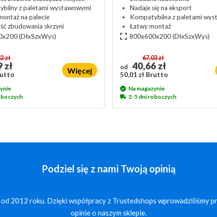
bilny z paletami wystawowymi
Nadaje się na eksport
montaż na palecie
Kompatybilna z paletami wy
ść zbudowania skrzyni
Łatwy montaż
0x200
(DłxSzxWys)
800x600x200
(DłxSzxWys)
2 zł
67,03 zł
 zł
40,66 zł
od
Więcej
rutto
50,01 zł Brutto
ynie
Na magazynie
roboczych
2-5 dni roboczych
Podziel się z nami Twoją opinią
 od 2012 roku. Dzięki współpracy z Trustedshops wprowadziliśmy p
opinie o naszym sklepie.