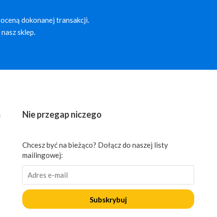
oceną dokonanej transakcji.
nasz sklep.
ń
Nie przegap niczego
Chcesz być na bieżąco? Dołącz do naszej listy
mailingowej:
Subskrybuj