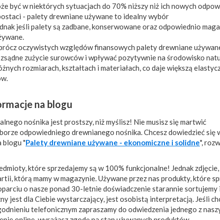
może być w niektórych sytuacjach do 70% niższy niż ich nowych odpo
postaci - palety drewniane używane to idealny wybór
jednak jeśli palety są zadbane, konserwowane oraz odpowiednio ma
używane.
prócz oczywistych względów finansowych palety drewniane używa
zsądne zużycie surowców i wpływać pozytywnie na środowisko natu
żnych rozmiarach, kształtach i materiałach, co daje większą elastyc
ów.
ormacje na blogu
nego nośnika jest prostszy, niż myślisz! Nie musisz się martwić
oborze odpowiedniego drewnianego nośnika. Chcesz dowiedzieć się w
 blogu "
Palety drewniane używane - ekonomiczne i solidne
", roz
dmioty, które sprzedajemy są w 100% funkcjonalne! Jednak zdjęcie,
artii, którą mamy w magazynie. Używane przez nas produkty, które s
oparciu o nasze ponad 30-letnie doświadczenie starannie sortujemy 
 jest dla Ciebie wystarczający, jest osobistą interpretacją. Jeśli ch
zgodnieniu telefonicznym zapraszamy do odwiedzenia jednego z nasz
enie online, wyrażasz zgodę na stan używanych produktów.