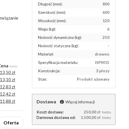
Długość (mm):
800
Szerokość (mm):
600
związanie
Wysokość (mm):
120
Waga (kg):
6
Nośność dynamiczna (kg):
250
Nośność statyczna (kg):
-
Materiał:
drewno
Specyfikacja materiału:
ISPM15
Cena
Netto
Konstrukcja:
3 płozy
13,50 zł
13,10 zł
Stan:
Produkt używany
12,83 zł
12,42 zł
11,88 zł
Dostawa
Więcej informacji
Koszt dostawy:
250,00 zł
Netto
Darmowa dostawa od:
1.500,00 zł
Netto
Oferta