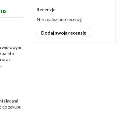
Recenzje
TIS
Nie znaleziono recenzji
Dodaj swoją recenzję
em widłowym
o paleta
h oraz
na
mi śladami
ć do zakupu