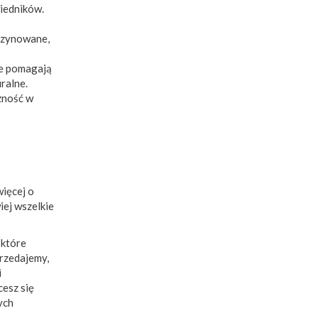
wiedników.
gazynowane,
ne pomagają
ralne.
zność w
ięcej o
wiej wszelkie
 które
przedajemy,
i
cesz się
ych