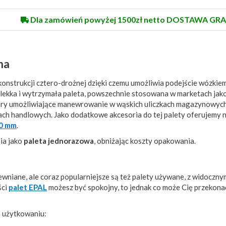
Dla zamówień powyżej 1500zł netto DOSTAWA GRA
na
 konstrukcji cztero-drożnej dzięki czemu umożliwia podejście wózki
o lekka i wytrzymała paleta, powszechnie stosowana w marketach jak
iary umożliwiające manewrowanie w wąskich uliczkach magazynowyc
h handlowych. Jako dodatkowe akcesoria do tej palety oferujemy 
00 mm
.
ia jako
paleta jednorazowa
, obniżając koszty opakowania.
wniane, ale coraz popularniejsze są też palety używane, z widoczny
ści
palet EPAL
możesz być spokojny, to jednak co może Cię przekona
 użytkowaniu: