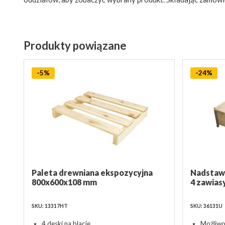
Produkty powiązane
-5%
-24%
Paleta drewniana ekspozycyjna
Nadstaw
800x600x108 mm
4 zawias
SKU: 13317HT
SKU: 36131U
4 deski na blacie
Możliwo