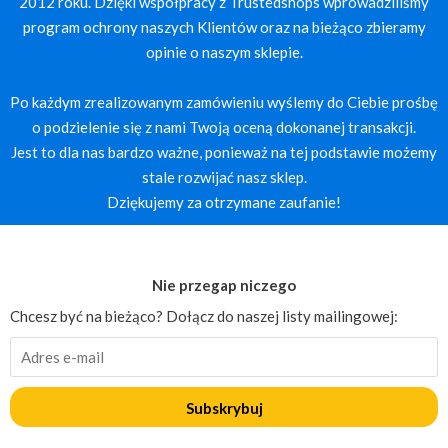
2012 roku. Dzięki współpracy z Trustedshops wprowadziliśmy
program ochrony naszych Klientów oraz na bieżąco zbieramy
opinie o naszym sklepie.
Po każdym zrealizowanym zamówieniu wyślemy do Ciebie prośbę
o podzielenie się z nami Twoją oceną dokonanej transakcji.
Jest to dla nas bardzo ważne, ponieważ na tej podstawie możemy
stale rozwijać nasz sklep.
Dziękujemy za otrzymane zaufanie!
Nie przegap niczego
Chcesz być na bieżąco? Dołącz do naszej listy mailingowej:
Subskrybuj