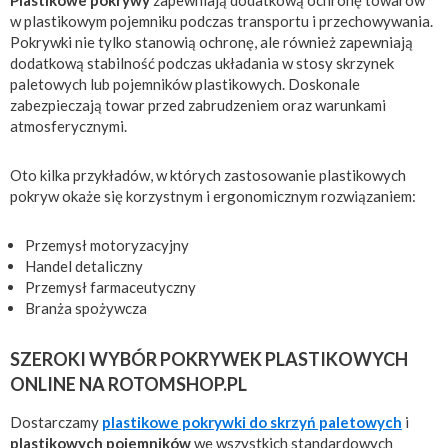
Plastikowe pokrywy
zapewniają dodatkową ochronę towarów
w plastikowym pojemniku podczas transportu i przechowywania.
Pokrywki nie tylko stanowią ochronę, ale również zapewniają
dodatkową stabilność podczas układania w stosy skrzynek
paletowych lub pojemników plastikowych. Doskonale
zabezpieczają towar przed zabrudzeniem oraz warunkami
atmosferycznymi.
Oto kilka przykładów, w których zastosowanie plastikowych
pokryw okaże się korzystnym i ergonomicznym rozwiązaniem:
Przemysł motoryzacyjny
Handel detaliczny
Przemysł farmaceutyczny
Branża spożywcza
SZEROKI WYBÓR POKRYWEK PLASTIKOWYCH
ONLINE NA ROTOMSHOP.PL
Dostarczamy
plastikowe pokrywki do skrzyń paletowych
i
plastikowych pojemników
we wszystkich standardowych