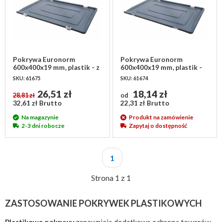
Pokrywa Euronorm
Pokrywa Euronorm
600x400x19 mm, plastik - z
600x400x19 mm, plastik -
2 zawiasami
bez zawiasów
SKU: 61675
SKU: 61674
26,51 zł
18,14 zł
28,81 zł
od
32,61 zł Brutto
22,31 zł Brutto
Na magazynie
Produkt na zamówienie
2-3 dni robocze
Zapytaj o dostępność
1
Strona 1 z 1
ZASTOSOWANIE POKRYWEK PLASTIKOWYCH