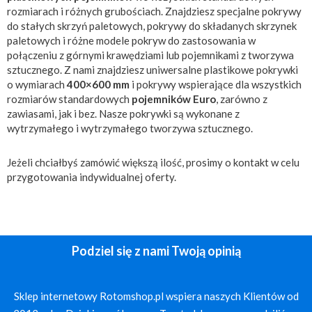
rozmiarach i różnych grubościach. Znajdziesz specjalne pokrywy
do stałych skrzyń paletowych, pokrywy do składanych skrzynek
paletowych i różne modele pokryw do zastosowania w
połączeniu z górnymi krawędziami lub pojemnikami z tworzywa
sztucznego. Z nami znajdziesz uniwersalne plastikowe pokrywki
o wymiarach
400×600 mm
i pokrywy wspierające dla wszystkich
rozmiarów standardowych
pojemników Euro
, zarówno z
zawiasami, jak i bez. Nasze pokrywki są wykonane z
wytrzymałego i wytrzymałego tworzywa sztucznego.
Jeżeli chciałbyś zamówić większą ilość, prosimy o kontakt w celu
przygotowania indywidualnej oferty.
Podziel się z nami Twoją opinią
Sklep internetowy Rotomshop.pl wspiera naszych Klientów od