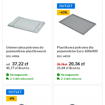
OUTLET
-43%
Uniwersalna pokrywa do
Plastikowa pokrywa dla
pojemników plastikowych
pojemników Euro 600x400
600x400x10mm
mm - bez zawiasów
SKU: 69006
SKU: 64538
37,22 zł
20,36 zł
od
35,76 zł
45,77 zł Brutto
25,04 zł Brutto
Na magazynie
Na magazynie
2-5 dni roboczych
2-3 dni robocze
OUTLET
-8%