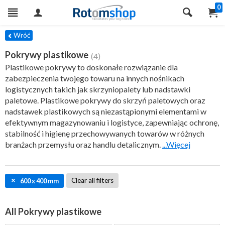
0
ILTRY
Wróć
Pokrywy plastikowe
(4)
Plastikowe pokrywy to doskonałe rozwiązanie dla
zabezpieczenia twojego towaru na innych nośnikach
logistycznych takich jak skrzyniopalety lub nadstawki
paletowe. Plastikowe pokrywy do skrzyń paletowych oraz
nadstawek plastikowych są niezastąpionymi elementami w
efektywnym magazynowaniu i logistyce, zapewniając ochronę,
stabilność i higienę przechowywanych towarów w różnych
branżach przemysłu oraz handlu detalicznym.
...Więcej
Clear all filters
600 x 400 mm
All Pokrywy plastikowe