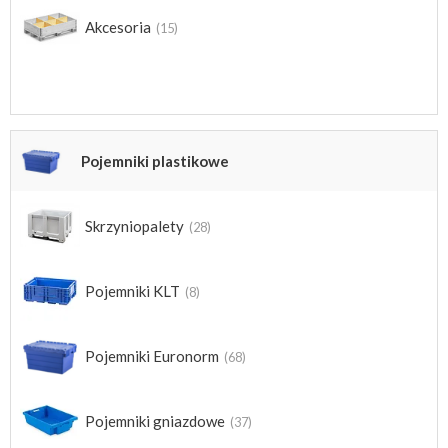
Akcesoria
(15)
Pojemniki plastikowe
Skrzyniopalety
(28)
Pojemniki KLT
(8)
Pojemniki Euronorm
(68)
Pojemniki gniazdowe
(37)