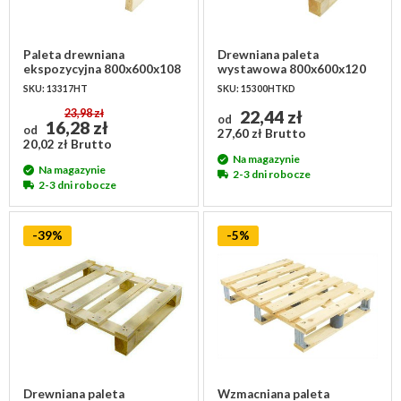
Paleta drewniana
Drewniana paleta
ekspozycyjna 800x600x108
wystawowa 800x600x120
mm
mm
SKU: 13317HT
SKU: 15300HTKD
23,98 zł
22,44 zł
od
16,28 zł
od
27,60 zł Brutto
20,02 zł Brutto
Na magazynie
Na magazynie
2-3 dni robocze
2-3 dni robocze
-39%
-5%
Drewniana paleta
Wzmacniana paleta