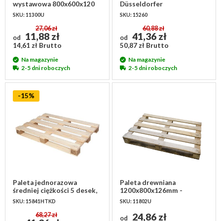
wystawowa 800x600x120
Düsseldorfer
mm - używana
800x600x120mm
SKU: 11300U
SKU: 15260
27,06 zł
60,88 zł
11,88 zł
41,36 zł
od
od
14,61 zł Brutto
50,87 zł Brutto
Na magazynie
Na magazynie
2-5 dni roboczych
2-5 dni roboczych
-15%
Paleta jednorazowa
Paleta drewniana
średniej ciężkości 5 desek,
1200x800x126mm -
1200x800mm, IPPC
używana
SKU: 15841HTKD
SKU: 11802U
68,27 zł
24,86 zł
od