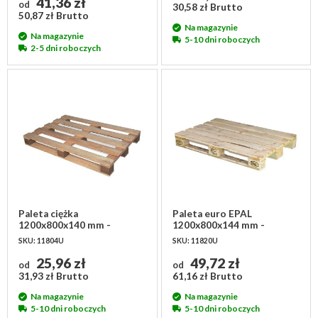
41,36 zł
od
30,58 zł Brutto
50,87 zł Brutto
Na magazynie
Na magazynie
5-10 dni roboczych
2-5 dni roboczych
Paleta ciężka
Paleta euro EPAL
1200x800x140 mm -
1200x800x144 mm -
używana
używana I klasa
SKU: 11804U
SKU: 11820U
25,96 zł
49,72 zł
od
od
31,93 zł Brutto
61,16 zł Brutto
Na magazynie
Na magazynie
5-10 dni roboczych
5-10 dni roboczych