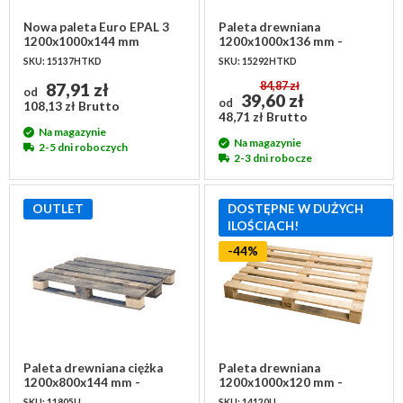
Nowa paleta Euro EPAL 3
Paleta drewniana
1200x1000x144 mm
1200x1000x136 mm -
ramowa, IPPC
SKU: 15137HTKD
SKU: 15292HTKD
87,91 zł
84,87 zł
od
39,60 zł
od
108,13 zł Brutto
48,71 zł Brutto
Na magazynie
Na magazynie
2-5 dni roboczych
2-3 dni robocze
OUTLET
DOSTĘPNE W DUŻYCH
ILOŚCIACH!
-44%
Paleta drewniana ciężka
Paleta drewniana
1200x800x144 mm -
1200x1000x120 mm -
używana
używana
SKU: 11805U
SKU: 14120U