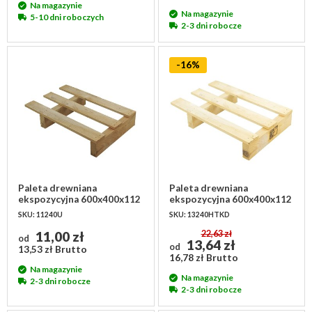
Na magazynie
Na magazynie
5-10 dni roboczych
2-3 dni robocze
-16%
Paleta drewniana
Paleta drewniana
ekspozycyjna 600x400x112
ekspozycyjna 600x400x112
mm - używana
mm
SKU: 11240U
SKU: 13240HTKD
11,00 zł
22,63 zł
od
13,64 zł
od
13,53 zł Brutto
16,78 zł Brutto
Na magazynie
Na magazynie
2-3 dni robocze
2-3 dni robocze