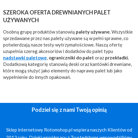
SZEROKA OFERTA DREWNIANYCH PALET
UŻYWANYCH
Osobną grupę produktów stanowią
palety używane.
Wszystkie
sprzedawane przez nas palety używane są w pełni sprawne, co
potwierdzają nasze testy wytrzymałościowe. Naszą ofertę
uzupełnia szereg akcesoriów i dodatków do palet typu
nadstawki paletowe
,
ograniczniki do palet
oraz
przekładki.
Dodatkową kategorię stanowią deski oraz kantówki drewniane,
które mogą służyć jako elementy do naprawy palet lub jako
wypełnienie do innych opakowań.
Podziel się z nami Twoją opinią
Sklep internetowy Rotomshop.pl wspiera naszych Klientów od
2012 roku. Dzięki współpracy z Trustedshops wprowadziliśmy