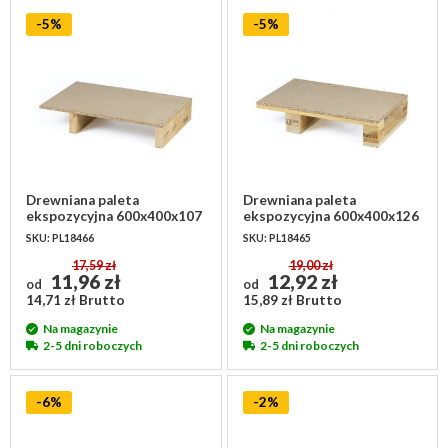
-5%
-5%
Drewniana paleta
Drewniana paleta
ekspozycyjna 600x400x107
ekspozycyjna 600x400x126
mm - ISPM 15, 250 kg
mm - ISPM 15, 250 kg
SKU: PL18466
SKU: PL18465
17,59 zł
19,00 zł
11,96 zł
12,92 zł
od
od
14,71 zł Brutto
15,89 zł Brutto
Na magazynie
Na magazynie
2-5 dni roboczych
2-5 dni roboczych
-6%
-2%