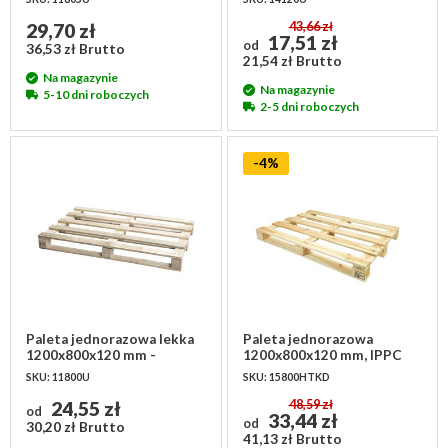
29,70 zł
43,66 zł
17,51 zł
od
36,53 zł Brutto
21,54 zł Brutto
Na magazynie
Na magazynie
5-10 dni roboczych
2-5 dni roboczych
-4%
Paleta jednorazowa lekka
Paleta jednorazowa
1200x800x120 mm -
1200x800x120 mm, IPPC
używana
SKU: 11800U
SKU: 15800HTKD
24,55 zł
48,59 zł
od
33,44 zł
od
30,20 zł Brutto
41,13 zł Brutto