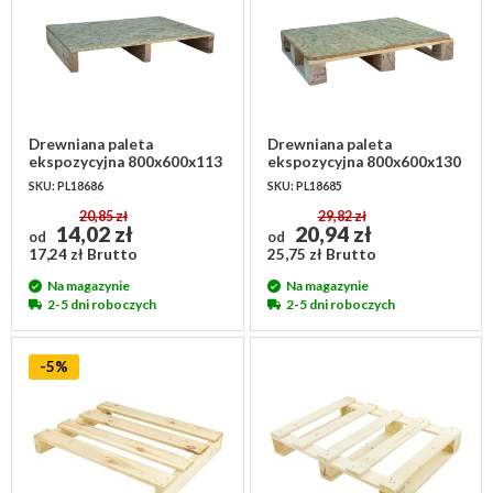
Drewniana paleta
Drewniana paleta
ekspozycyjna 800x600x113
ekspozycyjna 800x600x130
mm - ISPM 15, 250 kg
mm - ISPM 15, 250 kg
SKU: PL18686
SKU: PL18685
20,85 zł
29,82 zł
14,02 zł
20,94 zł
od
od
17,24 zł Brutto
25,75 zł Brutto
Na magazynie
Na magazynie
2-5 dni roboczych
2-5 dni roboczych
-5%