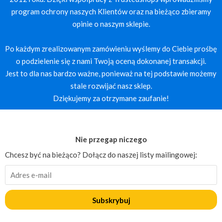
program ochrony naszych Klientów oraz na bieżąco zbieramy
opinie o naszym sklepie.
Po każdym zrealizowanym zamówieniu wyślemy do Ciebie prośbę
o podzielenie się z nami Twoją oceną dokonanej transakcji.
Jest to dla nas bardzo ważne, ponieważ na tej podstawie możemy
stale rozwijać nasz sklep.
Dziękujemy za otrzymane zaufanie!
Nie przegap niczego
Chcesz być na bieżąco? Dołącz do naszej listy mailingowej:
Subskrybuj