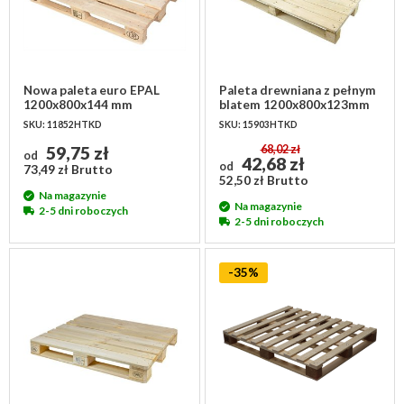
Nowa paleta euro EPAL
Paleta drewniana z pełnym
1200x800x144 mm
blatem 1200x800x123mm
IPPC
SKU: 11852HTKD
SKU: 15903HTKD
59,75 zł
68,02 zł
od
42,68 zł
od
73,49 zł Brutto
52,50 zł Brutto
Na magazynie
Na magazynie
2-5 dni roboczych
2-5 dni roboczych
-35%