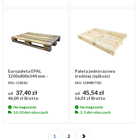
Europaleta EPAL
Paleta jednorazowa
1200x800x144 mm -
średniej ciężkości
używana II klasa
1200x800 mm, IPPC
SKU: 11810U
SKU: 15898HTKD
37,40 zł
45,54 zł
od
od
46,00 zł Brutto
56,01 zł Brutto
Na magazynie
Na magazynie
10-20 dni roboczych
2-5 dni roboczych
1
2