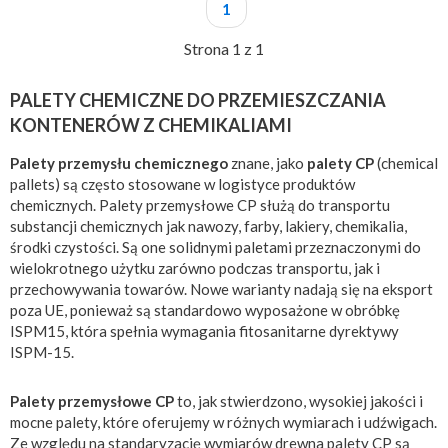
1
Strona 1 z 1
PALETY CHEMICZNE DO PRZEMIESZCZANIA
KONTENERÓW Z CHEMIKALIAMI
Palety przemysłu chemicznego
znane, jako
palety CP
(chemical
pallets) są często stosowane w logistyce produktów
chemicznych. Palety przemysłowe CP służą do transportu
substancji chemicznych jak nawozy, farby, lakiery, chemikalia,
środki czystości. Są one solidnymi paletami przeznaczonymi do
wielokrotnego użytku zarówno podczas transportu, jak i
przechowywania towarów. Nowe warianty nadają się na eksport
poza UE, ponieważ są standardowo wyposażone w obróbkę
ISPM15, która spełnia wymagania fitosanitarne dyrektywy
ISPM-15.
Palety przemysłowe CP
to, jak stwierdzono, wysokiej jakości i
mocne palety, które oferujemy w różnych wymiarach i udźwigach.
Ze względu na standaryzację wymiarów drewna palety CP są