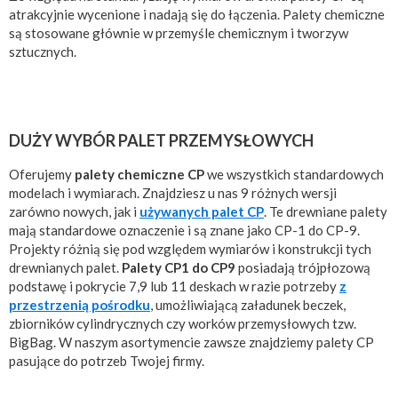
atrakcyjnie wycenione i nadają się do łączenia. Palety chemiczne
są stosowane głównie w przemyśle chemicznym i tworzyw
sztucznych.
DUŻY WYBÓR PALET PRZEMYSŁOWYCH
Oferujemy
palety chemiczne CP
we wszystkich standardowych
modelach i wymiarach. Znajdziesz u nas 9 różnych wersji
zarówno nowych, jak i
używanych palet CP
. Te drewniane palety
mają standardowe oznaczenie i są znane jako CP-1 do CP-9.
Projekty różnią się pod względem wymiarów i konstrukcji tych
drewnianych palet.
Palety CP1 do CP9
posiadają trójpłozową
podstawę i pokrycie 7,9 lub 11 deskach w razie potrzeby
z
przestrzenią pośrodku
, umożliwiającą załadunek beczek,
zbiorników cylindrycznych czy worków przemysłowych tzw.
BigBag. W naszym asortymencie zawsze znajdziemy palety CP
pasujące do potrzeb Twojej firmy.