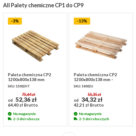
All Palety chemiczne CP1 do CP9
-3%
-13%
Paleta chemiczna CP2
Paleta chemiczna CP2
1200x800x138 mm
1200x800x138 mm -
używana
SKU: 15002HT
SKU: 14002U
75,64 zł
55,35 zł
52,36 zł
34,32 zł
od
od
64,40 zł Brutto
42,21 zł Brutto
Na magazynie
Na magazynie
2-3 dni robocze
2-5 dni roboczych