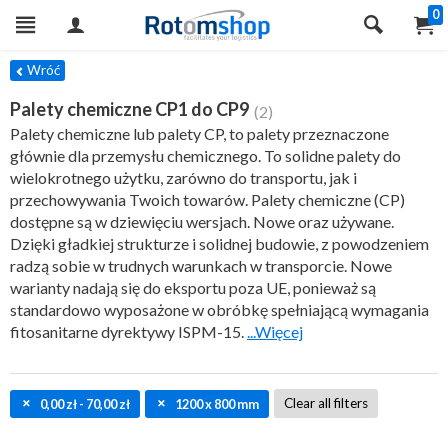
0
ILTRY
Wróć
Palety chemiczne CP1 do CP9
(2)
Palety chemiczne lub palety CP, to palety przeznaczone
głównie dla przemysłu chemicznego. To solidne palety do
wielokrotnego użytku, zarówno do transportu, jak i
przechowywania Twoich towarów. Palety chemiczne (CP)
dostępne są w dziewięciu wersjach. Nowe oraz używane.
Dzięki gładkiej strukturze i solidnej budowie, z powodzeniem
radzą sobie w trudnych warunkach w transporcie. Nowe
warianty nadają się do eksportu poza UE, ponieważ są
standardowo wyposażone w obróbkę spełniającą wymagania
fitosanitarne dyrektywy ISPM-15.
...Więcej
Clear all filters
0,00 zł - 70,00 zł
1200 x 800 mm